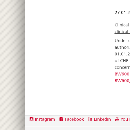
27.01.
Clinica
clinical 
Under c
authoris
01.01.
of CHF 
concern
BW600
BW600
Footer
Social
Instagram
Facebook
Linkedin
You
media