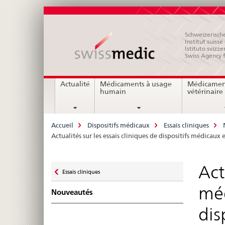
Schweizerische
Institut suiss
Istituto svizze
Swiss Agency 
Navigation
Actualité
Médicaments à usage
Médicamen
humain
vétérinaire
Breadcrumb
Accueil
Dispositifs médicaux
Essais cliniques
Actualités sur les essais cliniques de dispositifs médicaux
Zurück
Act
Essais cliniques
zu
méd
Nouveautés
dis