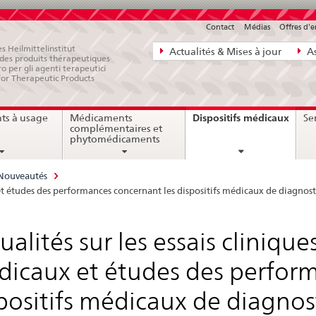
Contact
Médias
Offres d'
Navigation
s Heilmittelinstitut
Actualités & Mises à jour
As
e des produits thérapeutiques
directe:
ro per gli agenti terapeutici
for Therapeutic Products
actualités,
bases
curre
Dispositifs médicaux
ts à usage
Médicaments
Ser
juridiques,
page
complémentaires et
contact
phytomédicaments
Nouveautés
 et études des performances concernant les dispositifs médicaux de diagnosti
ualités sur les essais clinique
icaux et études des perform
positifs médicaux de diagnost