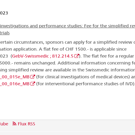
2023
l investigations and performance studies: Fee for the simplified r
trials
ertain circumstances, sponsors can apply for a simplified review o
ation application. A flat fee of CHF 1500.- is applicable since
2023 (
GebV-Swissmedic ; 812.214.5
). The flat fee for a regula
5000.- remains unchanged. Additional information concerning f
ing simplified review are available in the Swissmedic informatio
_00_015e_MB
(for clinical investigations of medical devices) a
_00_016e_MB
(for interventional performance studies of IVD)
Tube
Flux RSS