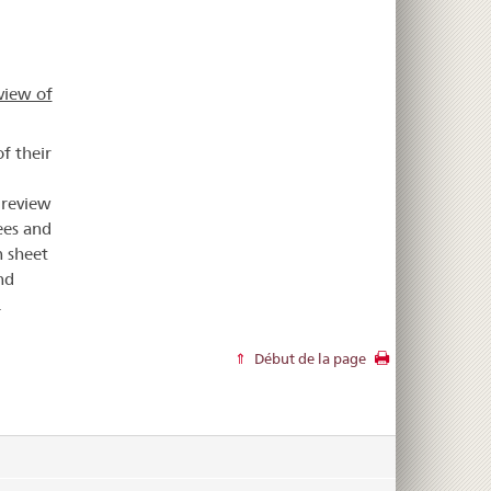
eview of
f their
r review
ees and
n sheet
nd
.
Début de la page