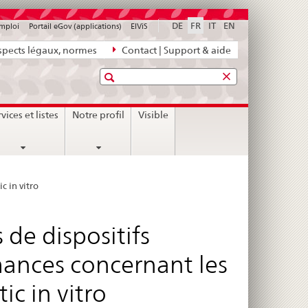
DE
FR
IT
EN
emploi
Portail eGov (applications)
ElViS
pects légaux, normes
Contact | Support & aide
Recherche
nt
vices et listes
Notre profil
Visible
c in vitro
s de dispositifs
ances concernant les
ic in vitro