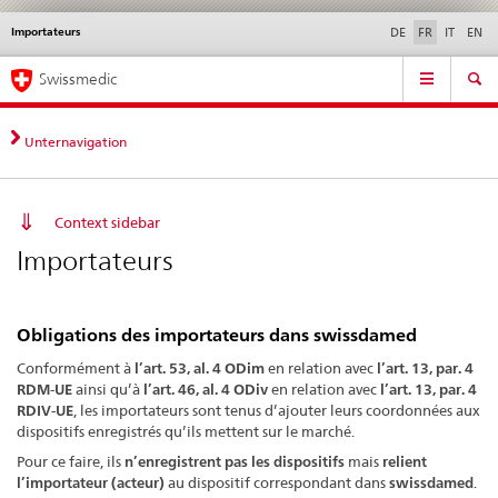
Importateurs
Service
DE
FR
IT
EN
navigation
Navigation
Navigation
Actualités & Mises à
Aspects légaux,
Contact | Support &
Swissmedic
directe:
jour
normes
aide
actualités,
bases
Unternavigation
juridiques,
contact
Context sidebar
Importateurs
Obligations des importateurs dans swissdamed
Conformément à
l’art. 53, al. 4 ODim
en relation avec
l’art. 13, par. 4
RDM-UE
ainsi qu’à
l’art. 46, al. 4 ODiv
en relation avec
l’art. 13, par. 4
RDIV-UE
, les importateurs sont tenus d’ajouter leurs coordonnées aux
dispositifs enregistrés qu’ils mettent sur le marché.
Pour ce faire, ils
n’enregistrent pas les dispositifs
mais
relient
l’importateur (acteur)
au dispositif correspondant dans
swissdamed
.