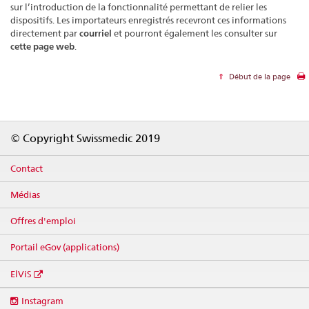
sur l’introduction de la fonctionnalité permettant de relier les
dispositifs. Les importateurs enregistrés recevront ces informations
directement par
courriel
et pourront également les consulter sur
cette page web
.
Début de la page
Footer
© Copyright Swissmedic 2019
Contact
Médias
Offres d'emploi
Portail eGov (applications)
ElViS
Social
Instagram
media