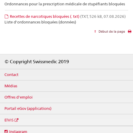
Ordonnances pour la prescription médicale de stupéfiants bloquées
Recettes de narcotiques bloquées (. txt)
(TXT, 526 kB, 07.08.2026)
Liste d'ordonnances bloquées (données)
Début de la page
Footer
© Copyright Swissmedic 2019
Contact
Médias
Offres d'emploi
Portail eGov (applications)
ElViS
Social
Instagram