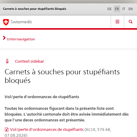
Carnets à souches pour stupéfiants bloqués
Service
DE
FR
IT
EN
navigation
Navigation
Navigation
Actualités & Mises à
Aspects légaux,
Contact | Support &
Swissmedic
directe:
jour
normes
aide
actualités,
bases
Unternavigation
juridiques,
contact
Context sidebar
Carnets à souches pour stupéfiants
bloqués
Vol/perte d'ordonnances de stupéfiants
Toutes les ordonnances figurant dans la présente liste sont
bloquées. L'autorité cantonale doit être avisée immédiatement dès
que l'une deces ordonnances est présentée.
Vol/perte d'ordonnances de stupéfiants
(XLSX, 576 kB,
07.08.2026)