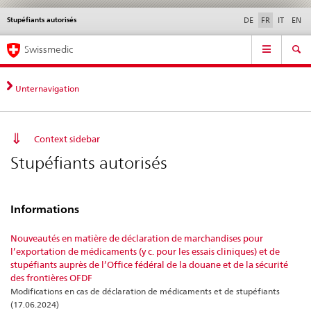
Stupéfiants autorisés
Service
DE
FR
IT
EN
navigation
Navigation
Navigation
Actualités & Mises à
Aspects légaux,
Contact | Support &
Swissmedic
directe:
jour
normes
aide
actualités,
bases
Unternavigation
juridiques,
contact
Context sidebar
Stupéfiants autorisés
Informations
Nouveautés en matière de déclaration de marchandises pour
l’exportation de médicaments (y c. pour les essais cliniques) et de
stupéfiants auprès de l’Office fédéral de la douane et de la sécurité
des frontières OFDF
Modifications en cas de déclaration de médicaments et de stupéfiants
(17.06.2024)