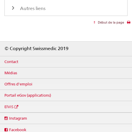
Autres liens
Début de la page
Footer
© Copyright Swissmedic 2019
Contact
Médias
Offres d'emploi
Portail eGov (applications)
ElViS
Social
Instagram
media
links
Facebook