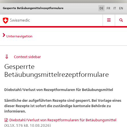
Gesperrte Betäubungsmittelrezeptformulare
Sprachwahl
Service
DE
FR
IT
EN
navigation
Direktnavigation
Hauptnavigation
News & Updates
Recht | Normen
Kontakt | Support & Hilfe
Swissmedic
News,
Rechtsgrundlagen,
Kontakt
Unternavigation
Context sidebar
Gesperrte
Betäubungsmittelrezeptformulare
Diebstahl/Verlust von Rezeptformularen für Betäubungsmittel
Sämtliche der aufgeführten Rezepte sind gesperrt. Bei Vorlage eines
dieser Rezepte ist sofort die zuständige kantonale Behörde zu
informieren.
Diebstahl/Verlust von Rezeptformularen für Betäubungsmittel
(XLSX, 576 kB, 10.08.2026)