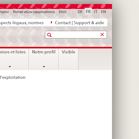
DE
FR
IT
EN
emploi
Portail eGov (applications)
ElViS
pects légaux, normes
Contact | Support & aide
Recherche
vices et listes
Notre profil
Visible
d’exploitation