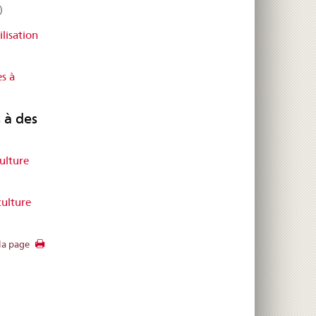
)
lisation
s à
 à des
ulture
ulture
la page