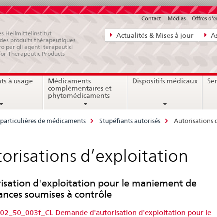
Contact
Médias
Offres d'
Navigation
s Heilmittelinstitut
Actualités & Mises à jour
As
e des produits thérapeutiques
directe:
ro per gli agenti terapeutici
for Therapeutic Products
actualités,
bases
ts à usage
Médicaments
Dispositifs médicaux
Ser
juridiques,
complémentaires et
contact
phytomédicaments
 particulières de médicaments
Stupéfiants autorisés
Autorisations 
orisations d’exploitation
isation d'exploitation pour le maniement de
ances soumises à contrôle
2_50_003f_CL Demande d'autorisation d'exploitation pour le