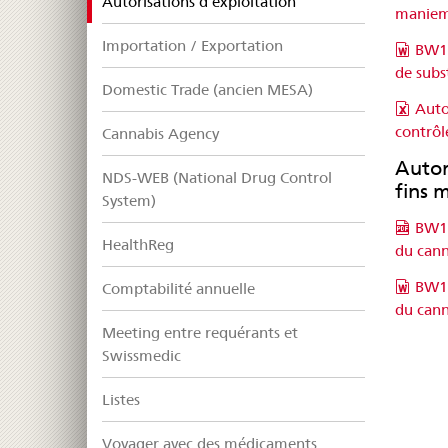
selected
Autorisations d’exploitation
manieme
Importation / Exportation
BW10
de subs
Domestic Trade (ancien MESA)
Auto
contrôle
Cannabis Agency
Autor
NDS-WEB (National Drug Control
fins 
System)
BW10
HealthReg
du cann
BW10
Comptabilité annuelle
du cann
Meeting entre requérants et
Swissmedic
Listes
Voyager avec des médicaments