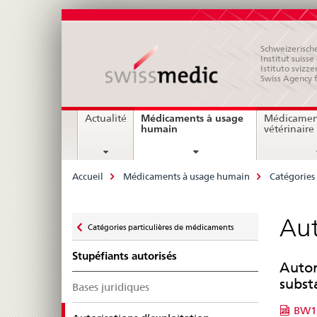
Schweizerische
Institut suiss
Istituto svizze
Swiss Agency 
Navigation
Médicaments à usage
Actualité
Médicamen
current
humain
vétérinaire
page
Breadcrumb
Accueil
Médicaments à usage humain
Catégories
Zurück
Aut
Catégories particulières de médicaments
zu
Stupéfiants autorisés
Autor
subst
Bases juridiques
BW10