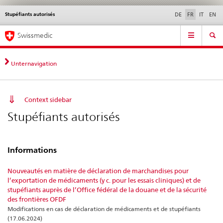
Stupéfiants autorisés
Service
DE
FR
IT
EN
navigation
Navigation
Navigation
Actualités & Mises à
Aspects légaux,
Contact | Support &
Swissmedic
directe:
jour
normes
aide
actualités,
bases
Unternavigation
juridiques,
contact
Context sidebar
Stupéfiants autorisés
Informations
Nouveautés en matière de déclaration de marchandises pour
l’exportation de médicaments (y c. pour les essais cliniques) et de
stupéfiants auprès de l’Office fédéral de la douane et de la sécurité
des frontières OFDF
Modifications en cas de déclaration de médicaments et de stupéfiants
(17.06.2024)