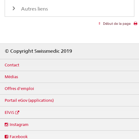
Autres liens
Début de la page
Footer
© Copyright Swissmedic 2019
Contact
Médias
Offres d'emploi
Portail eGov (applications)
ElViS
Social
Instagram
media
links
Facebook