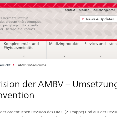
Kontakt
Medien
Stellenangebote
Direktnavigat
s Heilmittelinstitut
News & Updates
e des produits thérapeutiques
News,
ro per gli agenti terapeutici
for Therapeutic Products
Rechtsgrundl
Kontakt
Komplementär- und
Medizinprodukte
Services und Listen
Phytoarzneimittel
ersicht
AMBV/Medicrime
ision der AMBV – Umsetzung
nvention
 der ordentlichen Revision des HMG (2. Etappe) und aus der Revis