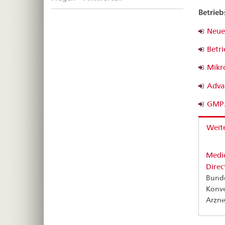
Betrieb
Neue
Betri
Mikr
Adva
GMP/
Weite
Medic
Direc
Bunde
Konve
Arzne