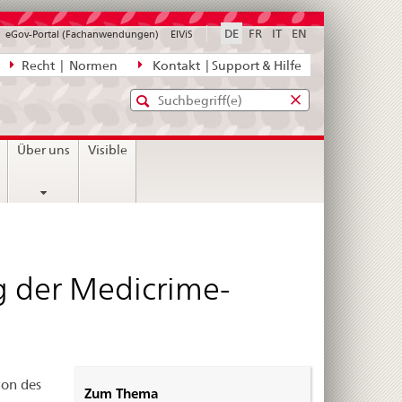
DE
FR
IT
EN
eGov-Portal (Fachanwendungen)
ElViS
ion
Recht | Normen
Kontakt | Support & Hilfe
Standard-
Eingabefenster
agen,
für
Suche
Eingabefenster
die
für
Über uns
Visible
Suche
die
Suche
 der Medicrime-
ion des
Zum Thema