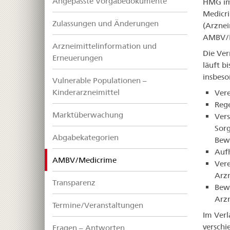
Angepasste Vorgabedokumente
HMG im
Medicr
Zulassungen und Änderungen
(Arznei
AMBV/M
Arzneimittelinformation und
Die Ver
Erneuerungen
läuft b
insbes
Vulnerable Populationen –
Kinderarzneimittel
Vere
Rege
Marktüberwachung
Vers
Sorg
Abgabekategorien
Bewi
Auf
selected
AMBV/Medicrime
Vere
Arzn
Transparenz
Bewi
Arzn
Termine/Veranstaltungen
Im Verl
verschi
Fragen – Antworten