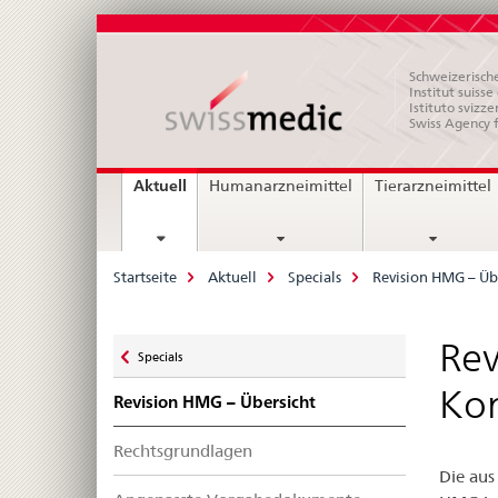
Schweizerische
Institut suiss
Istituto svizze
Swiss Agency 
Hauptnavigation
current
Aktuell
Humanarzneimittel
Tierarzneimittel
page
Breadcrumb
Startseite
Aktuell
Specials
Revision HMG – Üb
Zurück
Rev
Specials
zu
Ko
Revision HMG – Übersicht
Rechtsgrundlagen
Die aus