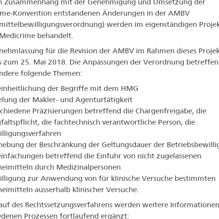
 Zusammenhang mit der Genehmigung und Umsetzung der
ime-Konvention entstandenen Änderungen in der AMBV
mittelbewilligungsverordnung) werden im eigenständigen Proje
edicrime behandelt.
nehmlassung für die Revision der AMBV im Rahmen dieses Projek
is zum 25. Mai 2018. Die Anpassungen der Verordnung betreffen
ondere folgende Themen:
inheitlichung der Begriffe mit dem HMG
lung der Makler- und Agenturtätigkeit
chiedene Präzisierungen betreffend die Chargenfreigabe, die
faltspflicht, die fachtechnisch verantwortliche Person, die
lligungsverfahren
hebung der Beschränkung der Geltungsdauer der Betriebsbewill
infachungen betreffend die Einfuhr von nicht zugelassenen
eimitteln durch Medizinalpersonen
lligung zur Anwendung von für klinische Versuche bestimmten
eimitteln ausserhalb klinischer Versuche.
auf des Rechtssetzungsverfahrens werden weitere Informationen
edenen Prozessen fortlaufend ergänzt: