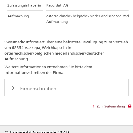
Zulassungsinhaberin
Recordati AG
Aufmachung
österreichische/belgische/niederländische/deutsche
Aufmachung
Swissmedic informiert über eine befristete Bewilligung zum Vertrieb
von 68354 Vazkepa, Weichkapseln in
österreichischer/belgischer/niederländischer/deutscher
Aufmachung.
Weitere Informationen entnehmen Sie bitte dem
Informationsschreiben der Firma.
Firmenschreiben
Zum Seitenanfang
Footer
© Copyright Swissmedic 2019