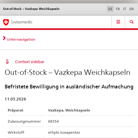
Out-of-Stock – Vazkepa Weichkapseln
Sprachwahl
Service
DE
FR
IT
EN
navigation
Direktnavigation
Hauptnavigation
News & Updates
Recht | Normen
Kontakt | Support & Hilfe
Swissmedic
News,
Rechtsgrundlagen,
Kontakt
Unternavigation
Context sidebar
Out-of-Stock – Vazkepa Weichkapseln
Befristete Bewilligung in ausländischer Aufmachung
11.05.2026
Präparat
Vazkepa, Weichkapseln
Zulassungsnummer
68354
Wirkstoff
ethylis icosapentas