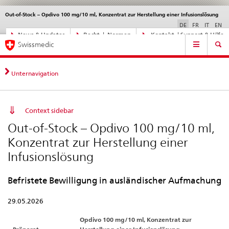
Out-of-Stock – Opdivo 100 mg/10 ml, Konzentrat zur Herstellung einer Infusionslösung
Sprachwahl
Service
navigation
DE
FR
IT
EN
Direktnavigation
News & Updates
Recht | Normen
Kontakt | Support & Hilfe
Hauptnavigation
News,
Swissmedic
Rechtsgrundlagen,
Kontakt
Unternavigation
Context sidebar
Out-of-Stock – Opdivo 100 mg/10 ml,
Konzentrat zur Herstellung einer
Infusionslösung
Befristete Bewilligung in ausländischer Aufmachung
29.05.2026
Opdivo 100 mg/10 ml, Konzentrat zur