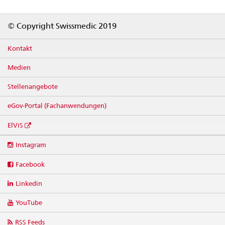
Footer
© Copyright Swissmedic 2019
Kontakt
Medien
Stellenangebote
eGov-Portal (Fachanwendungen)
ElViS
Social
Instagram
media
links
Facebook
Linkedin
YouTube
RSS Feeds