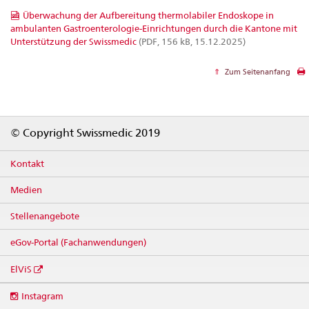
Überwachung der Aufbereitung thermolabiler Endoskope in
ambulanten Gastroenterologie-Einrichtungen durch die Kantone mit
Unterstützung der Swissmedic
(PDF, 156 kB, 15.12.2025)
Zum Seitenanfang
Footer
© Copyright Swissmedic 2019
Kontakt
Medien
Stellenangebote
eGov-Portal (Fachanwendungen)
ElViS
Social
Instagram
media