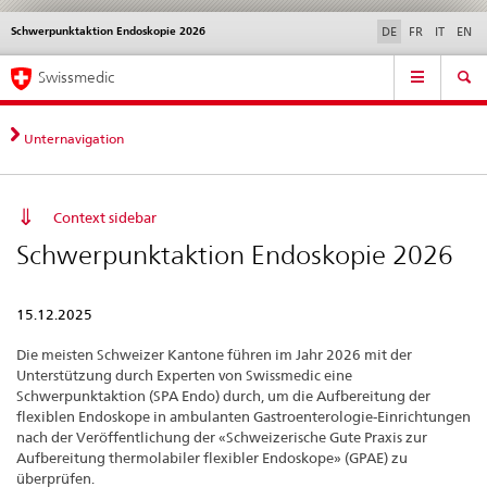
Schwerpunktaktion Endoskopie 2026
Sprachwahl
Service
DE
FR
IT
EN
navigation
Direktnavigation
Hauptnavigation
News & Updates
Recht | Normen
Kontakt | Support & Hilfe
Swissmedic
News,
Rechtsgrundlagen,
Kontakt
Unternavigation
Context sidebar
Schwerpunktaktion Endoskopie 2026
15.12.2025
Die meisten Schweizer Kantone führen im Jahr 2026 mit der
Unterstützung durch Experten von Swissmedic eine
Schwerpunktaktion (SPA Endo) durch, um die Aufbereitung der
flexiblen Endoskope in ambulanten Gastroenterologie-Einrichtungen
nach der Veröffentlichung der «Schweizerische Gute Praxis zur
Aufbereitung thermolabiler flexibler Endoskope» (GPAE) zu
überprüfen.