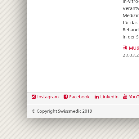
In-vitr
Verantw
Medizin
für das
Behandl
in der 
MU60
23.03.
Footer
Social
Instagram
Facebook
Linkedin
You
media
links
© Copyright Swissmedic 2019