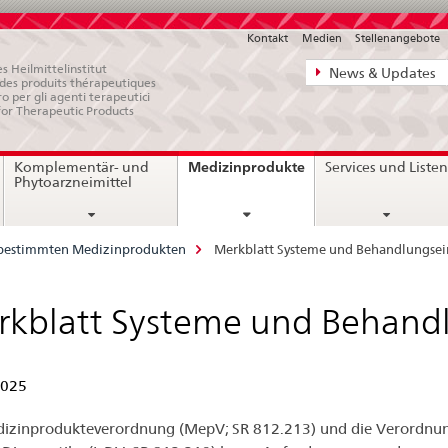
Kontakt
Medien
Stellenangebote
Direktnavigat
s Heilmittelinstitut
News & Updates
e des produits thérapeutiques
News,
ro per gli agenti terapeutici
for Therapeutic Products
Rechtsgrundl
Kontakt
current
Medizinprodukte
Komplementär- und
Services und Liste
page
Phytoarzneimittel
 bestimmten Medizinprodukten
Merkblatt Systeme und Behandlungsei
kblatt Systeme und Behand
2025
izinprodukteverordnung (MepV; SR 812.213) und die Verordnu