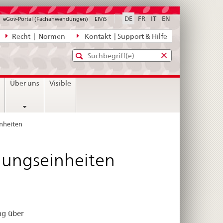
DE
FR
IT
EN
eGov-Portal (Fachanwendungen)
ElViS
ion
Recht | Normen
Kontakt | Support & Hilfe
Standard-
Eingabefenster
agen,
für
Suche
Eingabefenster
die
für
n
Über uns
Visible
Suche
die
Suche
nheiten
lungseinheiten
ng über