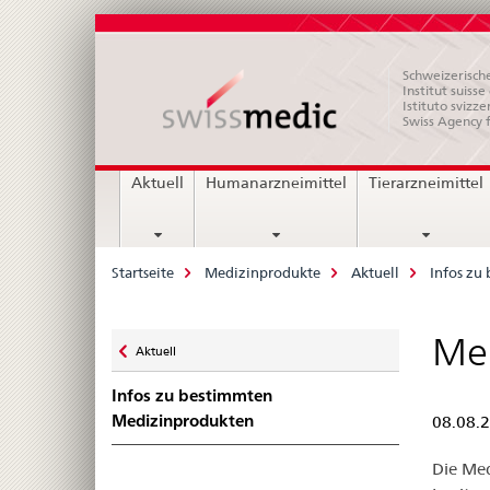
Schweizerische
Institut suiss
Istituto svizze
Swiss Agency 
Hauptnavigation
Aktuell
Humanarzneimittel
Tierarzneimittel
Breadcrumb
Startseite
Medizinprodukte
Aktuell
Infos zu
Zurück
Mer
Aktuell
zu
Infos zu bestimmten
Medizinprodukten
08.08.
Die Med