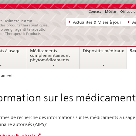
Contact
Médias
Offres d'
Navigation
s Heilmittelinstitut
Actualités & Mises à jour
As
e des produits thérapeutiques
directe:
ro per gli agenti terapeutici
for Therapeutic Products
actualités,
bases
Ser
ts à usage
Médicaments
Dispositifs médicaux
juridiques,
complémentaires et
contact
phytomédicaments
icaments
ormation sur les médicament
rmes de recherche des informations sur les médicaments à usag
inaire autorisés (AIPS):
issmedicinfo.ch