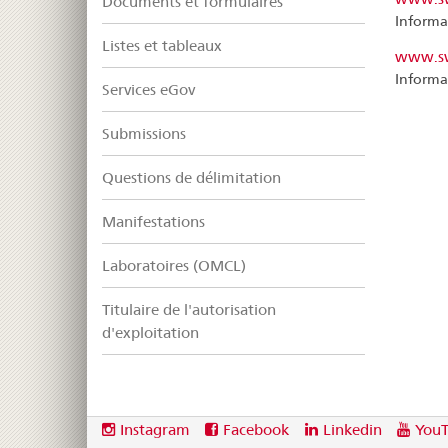
Documents et formulaires
Informa
Listes et tableaux
www.sw
Informa
Services eGov
Submissions
Questions de délimitation
Manifestations
Laboratoires (OMCL)
Titulaire de l'autorisation
d'exploitation
Footer
Social
Instagram
Facebook
Linkedin
You