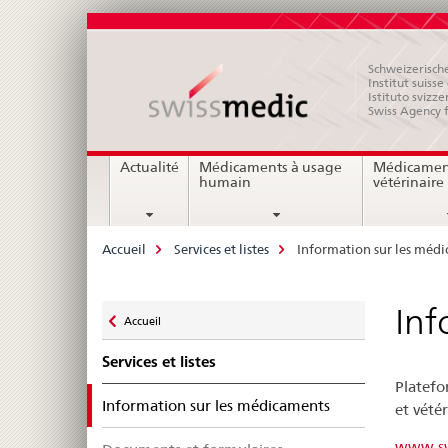
Schweizerische
Institut suiss
Istituto svizze
Swiss Agency 
Navigation
Actualité
Médicaments à usage
Médicamen
humain
vétérinaire
Breadcrumb
Accueil
Services et listes
Information sur les méd
Zurück
Inf
Accueil
zu
Services et listes
Platefo
selected
Information sur les médicaments
et vétér
www.sw