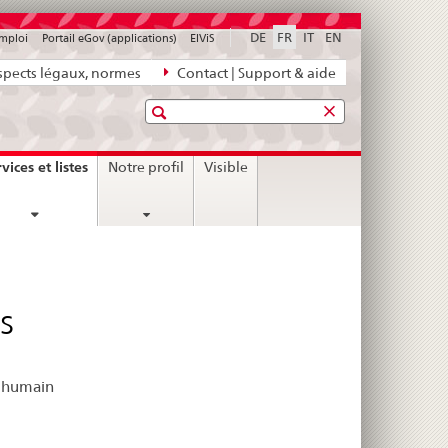
DE
FR
IT
EN
emploi
Portail eGov (applications)
ElViS
pects légaux, normes
Contact | Support & aide
Recherche
current
vices et listes
Notre profil
Visible
page
s
e humain