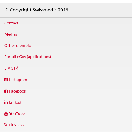
Footer
© Copyright Swissmedic 2019
Contact
Médias
Offres d'emploi
Portail eGov (applications)
ElViS
Social
Instagram
media
links
Facebook
Linkedin
YouTube
Flux RSS