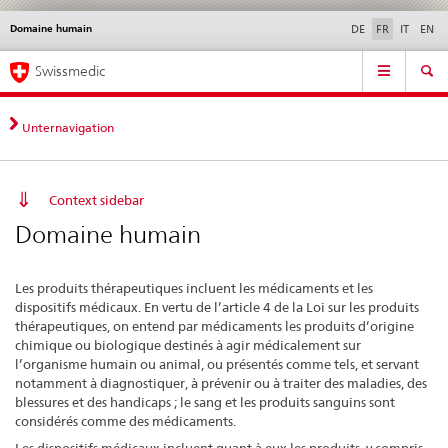
Domaine humain
Service
DE
FR
IT
EN
navigation
Navigation
Navigation
Actualités & Mises à
Aspects légaux,
Contact | Support &
Swissmedic
directe:
jour
normes
aide
actualités,
bases
Unternavigation
juridiques,
contact
Context sidebar
Domaine humain
Les produits thérapeutiques incluent les médicaments et les
dispositifs médicaux. En vertu de l’article 4 de la Loi sur les produits
thérapeutiques, on entend par médicaments les produits d’origine
chimique ou biologique destinés à agir médicalement sur
l’organisme humain ou animal, ou présentés comme tels, et servant
notamment à diagnostiquer, à prévenir ou à traiter des maladies, des
blessures et des handicaps ; le sang et les produits sanguins sont
considérés comme des médicaments.