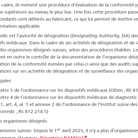
 cadre, ils mènent une procédure d’évaluation de la conformité po
ue supérieure au niveau le plus bas. Une fois cette procédure passé
ondants sont délivrés au fabricant, ce qui lui permet de mettre s
ntation applicable.
dic est l’autorité de désignation (
Designating Authority
, DA) de
tifs médicaux. Dans le cadre de ses activités de désignation et de 
des organismes désignés suisses, selon des procédures établies. Les
nt en outre le contrôle de la documentation de l’organisme dési
ation de la conformité menées par celui-ci ainsi que des audits s
tions sur ses activités de désignation et de surveillance des orga
gales:
itre 5 de l’ordonnance sur les dispositifs médicaux (ODim ; RS 8
itre 4 de l’ordonnance sur les dispositifs médicaux de diagnostic 
 1, art. 4, al. 1 et annexe 2 de l’ordonnance de l’Institut suisse 
smedic ; RS 812.214.5)
es organismes désignés:
er
nismes suisses: Depuis le 1
avril 2025, il n'y a plus d’organisme
anismes étrangers:
Répertoire NANDO