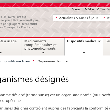
Contact
Médias
Offres d'
Navigation
s Heilmittelinstitut
Actualités & Mises à jour
As
e des produits thérapeutiques
directe:
ro per gli agenti terapeutici
for Therapeutic Products
actualités,
bases
curre
Dispositifs médicaux
ts à usage
Médicaments
Ser
juridiques,
page
complémentaires et
contact
phytomédicaments
dispositifs médicaux
Organismes désignés
anismes désignés
nisme désigné (terme suisse) est un organisme notifié (ou «
Noti
n européenne.
anismes désignés contrôlent auprès des fabricants la conformité d