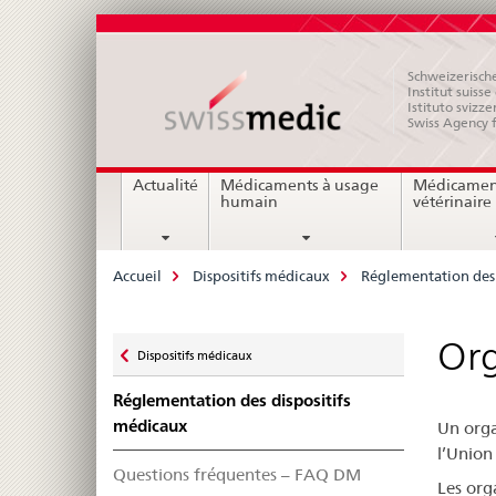
Schweizerische
Institut suiss
Istituto svizze
Swiss Agency 
Navigation
Actualité
Médicaments à usage
Médicamen
humain
vétérinaire
Breadcrumb
Accueil
Dispositifs médicaux
Réglementation des 
Zurück
Org
Dispositifs médicaux
zu
Réglementation des dispositifs
médicaux
Un orga
l’Unio
Questions fréquentes – FAQ DM
Les org