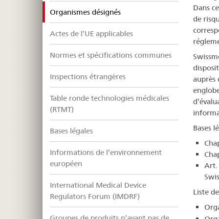
Dans ce
selected
Organismes désignés
de risq
corresp
Actes de l’UE applicables
régleme
Normes et spécifications communes
Swissme
disposi
Inspections étrangères
auprès 
englobe
Table ronde technologies médicales
d’évalu
(RTMT)
informa
Bases lé
Bases légales
Chap
Informations de l’environnement
Chap
européen
Art.
Swis
International Medical Device
Liste d
Regulators Forum (IMDRF)
Orga
Groupes de produits n’ayant pas de
Org