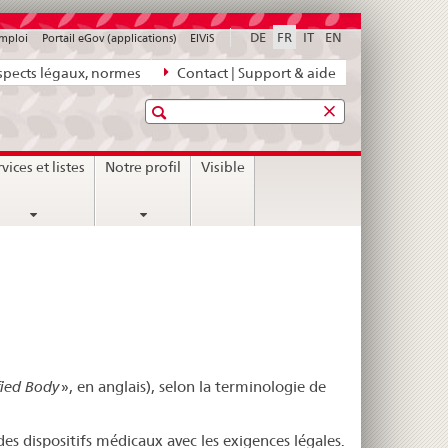
DE
FR
IT
EN
emploi
Portail eGov (applications)
ElViS
pects légaux, normes
Contact | Support & aide
Recherche
nt
vices et listes
Notre profil
Visible
fied Body
», en anglais), selon la terminologie de
es dispositifs médicaux avec les exigences légales.