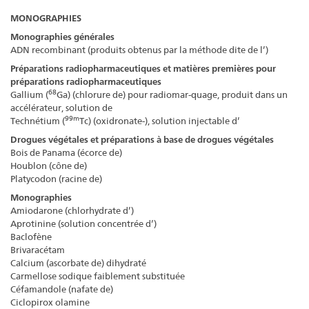
MONOGRAPHIES
Monographies générales
ADN recombinant (produits obtenus par la méthode dite de l’)
Préparations radiopharmaceutiques et matières premières pour
préparations radiopharmaceutiques
68
Gallium (
Ga) (chlorure de) pour radiomar-quage, produit dans un
accélérateur, solution de
99m
Technétium (
Tc) (oxidronate-), solution injectable d’
Drogues végétales et préparations à base de drogues végétales
Bois de Panama (écorce de)
Houblon (cône de)
Platycodon (racine de)
Monographies
Amiodarone (chlorhydrate d’)
Aprotinine (solution concentrée d’)
Baclofène
Brivaracétam
Calcium (ascorbate de) dihydraté
Carmellose sodique faiblement substituée
Céfamandole (nafate de)
Ciclopirox olamine