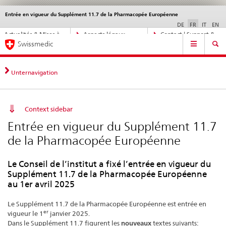
Entrée en vigueur du Supplément 11.7 de la Pharmacopée Européenne
Service
navigation
DE
FR
IT
EN
Navigation
Actualités & Mises à
Aspects légaux,
Contact | Support &
Navigation
directe:
Swissmedic
jour
normes
aide
actualités,
bases
juridiques,
Unternavigation
contact
Context sidebar
Entrée en vigueur du Supplément 11.7
de la Pharmacopée Européenne
Le Conseil de l’institut a fixé l’entrée en vigueur du
Supplément 11.7 de la Pharmacopée Européenne
au 1er avril 2025
Le Supplément 11.7 de la Pharmacopée Européenne est entrée en
er
vigueur le 1
janvier 2025.
Dans le Supplément 11.7 figurent les
nouveaux
textes suivants: