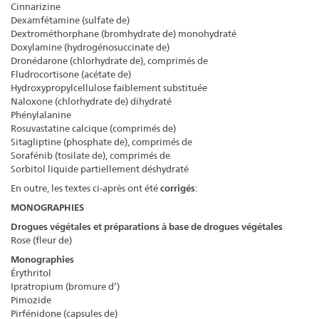
Cinnarizine
Dexamfétamine (sulfate de)
Dextrométhorphane (bromhydrate de) monohydraté
Doxylamine (hydrogénosuccinate de)
Dronédarone (chlorhydrate de), comprimés de
Fludrocortisone (acétate de)
Hydroxypropylcellulose faiblement substituée
Naloxone (chlorhydrate de) dihydraté
Phénylalanine
Rosuvastatine calcique (comprimés de)
Sitagliptine (phosphate de), comprimés de
Sorafénib (tosilate de), comprimés de
Sorbitol liquide partiellement déshydraté
En outre, les textes ci-après ont été
corrigés
:
MONOGRAPHIES
Drogues végétales et préparations à base de drogues végétales
Rose (fleur de)
Monographies
Érythritol
Ipratropium (bromure d’)
Pimozide
Pirfénidone (capsules de)