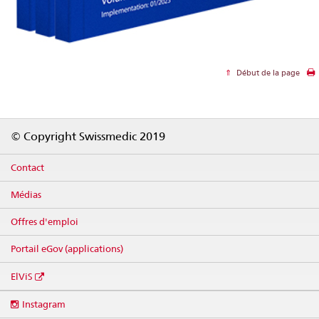
Début de la page
Footer
© Copyright Swissmedic 2019
Contact
Médias
Offres d'emploi
Portail eGov (applications)
ElViS
Social
Instagram
media