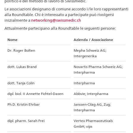
politico e del metodo di lavoro di Swissmedic.
Le associazioni designano di comune accordo i/le loro rappresentanti
alla Roundtable. Chi è interessato a partecipate può rivolgersi
inizialmente a
networking@swissmedic.ch
Attualmente partecipano alla Roundtable le seguenti persone:
Nome
Azienda / Associazione
Dr. Roger Bolten
Mepha Schweiz AG;
Intergenerika
dott. Lukas Brand
Novartis Pharma Schweiz AG;
Interpharma
dott. Tanja Colin
Interpharma
dipl. biol. II Annette Fichtel-Dasen
Abbvie; Interpharma
Ph.D. Kristin Ehrbar
Janssen-Cilag AG, Zug;
Interpharma
dipl. pharm. Sarah Frei
Vertex Pharmaceuticals
GmbH; vips