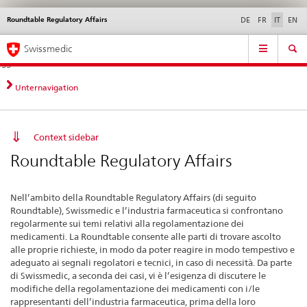
Roundtable Regulatory Affairs
Service
DE
FR
IT
EN
navigation
Navigazione
Navigation
Novità &
Aspetti legali,
Contatto | Supporto &
Swissmedic
diretta:
aggiornamenti
norme
aiuto
novità,
aspetti
Unternavigation
legali,
contatto
Context sidebar
Roundtable Regulatory Affairs
Nell’ambito della Roundtable Regulatory Affairs (di seguito
Roundtable), Swissmedic e l’industria farmaceutica si confrontano
regolarmente sui temi relativi alla regolamentazione dei
medicamenti. La Roundtable consente alle parti di trovare ascolto
alle proprie richieste, in modo da poter reagire in modo tempestivo e
adeguato ai segnali regolatori e tecnici, in caso di necessità. Da parte
di Swissmedic, a seconda dei casi, vi è l’esigenza di discutere le
modifiche della regolamentazione dei medicamenti con i/le
rappresentanti dell’industria farmaceutica, prima della loro