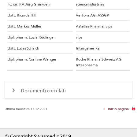
lic. iur. RA Jürg Granwehr
scienceindustries
dott. Ricarda Hilf
Verfora AG; ASSGP
dott. Markus Müller
Astellas Pharma; vips
dipl. pharm. Luzia Rüdlinger
vips
dott. Lucas Schalch
Intergenerika
dipl. pharm. Corinne Wenger
Roche Pharma Schweiz AG;
Interpharma
Documenti correlati
Ultima modifica 13.12.2023
Inizio pagina
Footer
© Copyright Swissmedic 2019