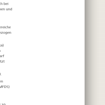
ch bei
nen und
reiche
gezogen
ka)
m
arf
tzt
.
en
(MFDS)
l 30