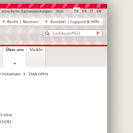
DE
FR
IT
EN
eGov-Portal (Fachanwendungen)
ElViS
ion
Recht | Normen
Kontakt | Support & Hilfe
Standard-
Eingabefenster
agen,
für
Suche
Eingabefenster
die
für
current
Über uns
Visible
Suche
die
page
Suche
 Initiativen
EMA OPEN
t eine
COVID-