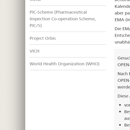
Kalende
PIC-Scheme (Pharmaceutical
aber pa
Inspection Co-operation Scheme,
EMA (im
PIC/S)
Die EMA
Entsche
Project Orbis
unabhä
VICH
Gesuc
World Health Organization (WHO)
OPEN-
Nach 
OPEN-
werde
Diese
vo
Be
au
Be