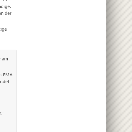
ndige,
en der
tige
e am
im EMA
endet
KT