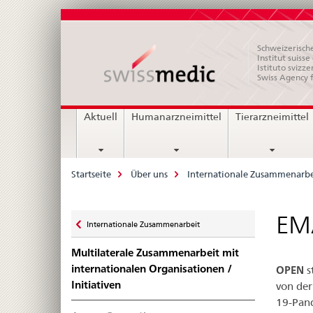
Schweizerische
Institut suiss
Istituto svizze
Swiss Agency 
Hauptnavigation
Aktuell
Humanarzneimittel
Tierarzneimittel
Breadcrumb
Startseite
Über uns
Internationale Zusammenarbe
Zurück
EM
Internationale Zusammenarbeit
zu
Multilaterale Zusammenarbeit mit
internationalen Organisationen /
OPEN
s
Initiativen
von der
19-Pand