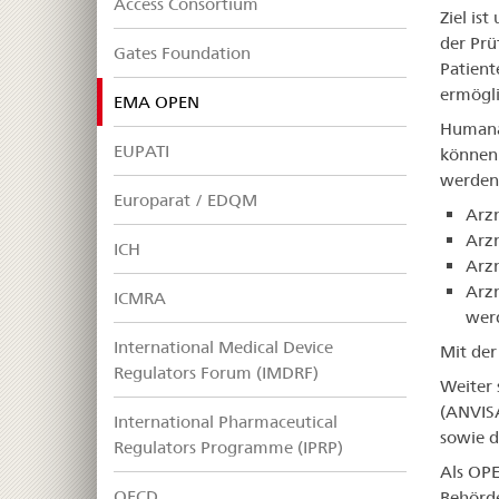
Access Consortium
Ziel is
der Prü
Gates Foundation
Patient
ermögli
selected
EMA OPEN
Humana
EUPATI
können
werden
Europarat / EDQM
Arzn
Arz
ICH
Arzn
Arzn
ICMRA
wer
International Medical Device
Mit der
Regulators Forum (IMDRF)
Weiter 
(ANVISA
International Pharmaceutical
sowie d
Regulators Programme (IPRP)
Als OPE
OECD
Behörde