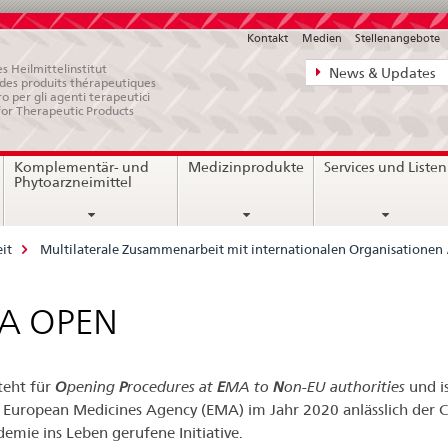
Kontakt
Medien
Stellenangebote
Direktnavigat
s Heilmittelinstitut
News & Updates
e des produits thérapeutiques
News,
ro per gli agenti terapeutici
for Therapeutic Products
Rechtsgrundl
Kontakt
Komplementär- und
Medizinprodukte
Services und Listen
Phytoarzneimittel
it
Multilaterale Zusammenarbeit mit internationalen Organisationen /
A OPEN
teht für
O
pening
P
rocedures at
E
MA to
N
on-EU authorities
und is
 European Medicines Agency (EMA) im Jahr 2020 anlässlich der 
emie ins Leben gerufene Initiative.