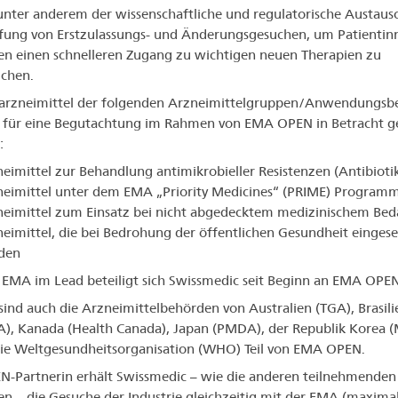
t unter anderem der wissenschaftliche und regulatorische Austaus
fung von Erstzulassungs- und Änderungsgesuchen, um Patientin
en einen schnelleren Zugang zu wichtigen neuen Therapien zu
chen.
rzneimittel der folgenden Arzneimittelgruppen/Anwendungsbe
 für eine Begutachtung im Rahmen von EMA OPEN in Betracht 
:
eimittel zur Behandlung antimikrobieller Resistenzen (Antibioti
neimittel unter dem EMA „Priority Medicines“ (PRIME) Program
eimittel zum Einsatz bei nicht abgedecktem medizinischem Bed
eimittel, die bei Bedrohung der öffentlichen Gesundheit eingese
den
 EMA im Lead beteiligt sich Swissmedic seit Beginn an EMA OPEN
sind auch die Arzneimittelbehörden von Australien (TGA), Brasili
), Kanada (Health Canada), Japan (PMDA), der Republik Korea 
ie Weltgesundheitsorganisation (WHO) Teil von EMA OPEN.
N-Partnerin erhält Swissmedic – wie die anderen teilnehmenden
n – die Gesuche der Industrie gleichzeitig mit der EMA (maxima