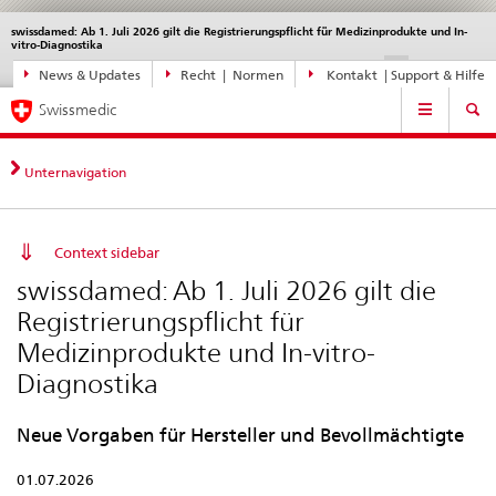
swissdamed: Ab 1. Juli 2026 gilt die Registrierungspflicht für Medizinprodukte und In-
Sprachwahl
Service
vitro-Diagnostika
navigation
Direktnavigation
DE
FR
IT
EN
News & Updates
Recht | Normen
Kontakt | Support & Hilfe
News,
Hauptnavigation
Rechtsgrundlagen,
Swissmedic
Kontakt
Unternavigation
Context sidebar
swissdamed: Ab 1. Juli 2026 gilt die
Registrierungspflicht für
Medizinprodukte und In-vitro-
Diagnostika
Neue Vorgaben für Hersteller und Bevollmächtigte
01.07.2026