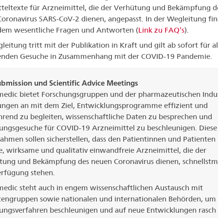
teltexte für Arzneimittel, die der Verhütung und Bekämpfung d
oronavirus SARS-CoV-2 dienen, angepasst. In der Wegleitung fi
dem wesentliche Fragen und Antworten (
Link zu FAQ’s
).
eitung tritt mit der Publikation in Kraft und gilt ab sofort für al
enden Gesuche in Zusammenhang mit der COVID-19 Pandemie.
ubmission und Scientific Advice Meetings
medic bietet Forschungsgruppen und der pharmazeutischen Indus
ungen an mit dem Ziel, Entwicklungsprogramme effizient und
hrend zu begleiten, wissenschaftliche Daten zu besprechen und
sungsgesuche für COVID-19 Arzneimittel zu beschleunigen. Diese
hmen sollen sicherstellen, dass den Patientinnen und Patienten
e, wirksame und qualitativ einwandfreie Arzneimittel, die der
tung und Bekämpfung des neuen Coronavirus dienen, schnellstm
erfügung stehen.
medic steht auch in engem wissenschaftlichen Austausch mit
tengruppen sowie nationalen und internationalen Behörden, um
sungsverfahren beschleunigen und auf neue Entwicklungen rasch