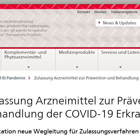
Kontakt
Medien
Stellenangebote
Direktnavigat
s Heilmittelinstitut
News & Updates
e des produits thérapeutiques
News,
ro per gli agenti terapeutici
for Therapeutic Products
Rechtsgrundl
Kontakt
Komplementär- und
Medizinprodukte
Services und Listen
Phytoarzneimittel
-19) Pandemie
Zulassung Arzneimittel zur Prävention und Behandlung
assung Arzneimittel zur Prä
andlung der COVID-19 Erkr
kation neue Wegleitung für Zulassungsverfahren