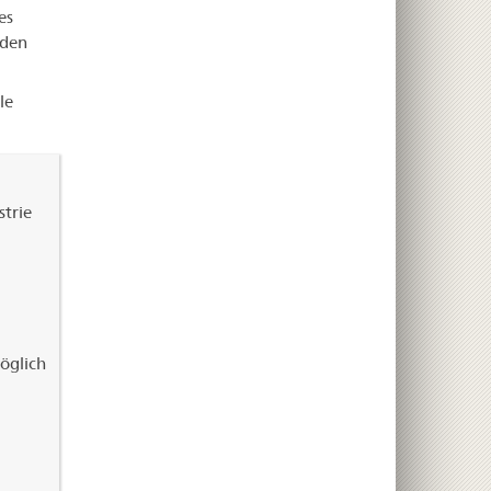
es
nden
le
trie
öglich