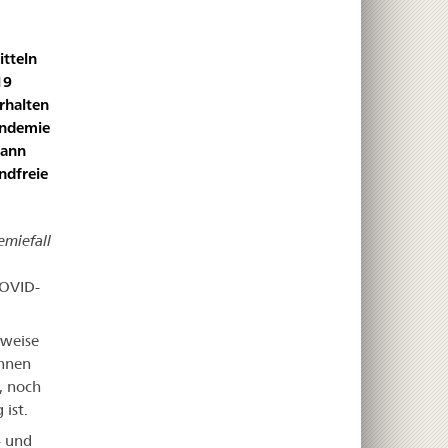
tteln
19
rhalten
andemie
kann
ndfreie
miefall
COVID-
tweise
önnen
, noch
ist.
- und