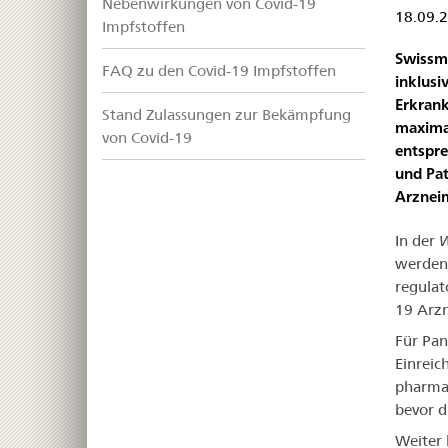
Nebenwirkungen von Covid-19
18.09.
Impfstoffen
Swissme
FAQ zu den Covid-19 Impfstoffen
inklusi
Erkrank
Stand Zulassungen zur Bekämpfung
maximal
von Covid-19
entspre
und Pat
Arzneim
In der
W
werden 
regulat
19 Arzn
Für Pan
Einreic
pharmaz
bevor d
Weiter 