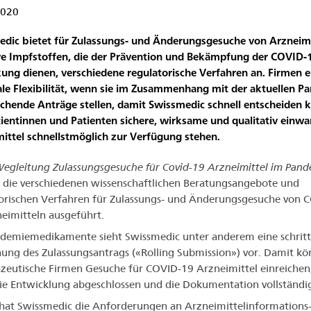
2020
dic bietet für Zulassungs- und Änderungsgesuche von Arzneimi
ve Impfstoffen, die der Prävention und Bekämpfung der COVID-
ung dienen, verschiedene regulatorische Verfahren an. Firmen e
e Flexibilität, wenn sie im Zusammenhang mit der aktuellen P
chende Anträge stellen, damit Swissmedic schnell entscheiden 
ientinnen und Patienten sichere, wirksame und qualitativ einwa
ittel schnellstmöglich zur Verfügung stehen.
egleitung Zulassungsgesuche für Covid-19 Arzneimittel im Pande
die verschiedenen wissenschaftlichen Beratungsangebote und
orischen Verfahren für Zulassungs- und Änderungsgesuche von 
eimitteln ausgeführt.
demiemedikamente sieht Swissmedic unter anderem eine schrit
hung des Zulassungsantrags («Rolling Submission») vor. Damit k
eutische Firmen Gesuche für COVID-19 Arzneimittel einreichen
ie Entwicklung abgeschlossen und die Dokumentation vollständig 
hat Swissmedic die Anforderungen an Arzneimittelinformations