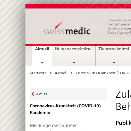
Schweizerische
Institut suiss
Istituto svizze
Swiss Agency 
Hauptnavigation
current
Aktuell
Humanarzneimittel
Tierarzneimittel
page
Breadcrumb
Startseite
Aktuell
Coronavirus-Krankheit (COVID
Zurück
Zul
Aktuell
zu
Beh
Coronavirus-Krankheit (COVID-19)
Pandemie
Publi
Meldungen vermuteter