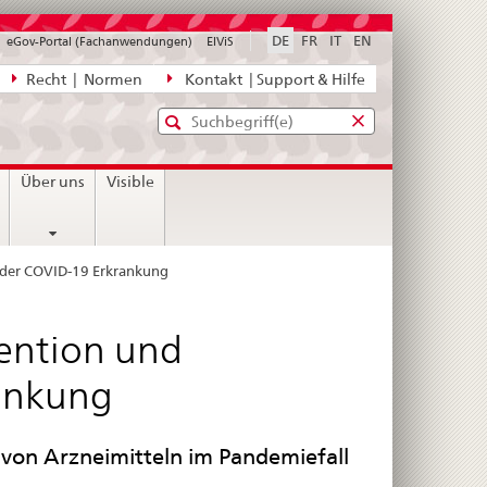
DE
FR
IT
EN
eGov-Portal (Fachanwendungen)
ElViS
ion
Recht | Normen
Kontakt | Support & Hilfe
Standard-
Eingabefenster
agen,
für
Suche
Eingabefenster
die
für
Über uns
Visible
Suche
die
Suche
 der COVID-19 Erkrankung
vention und
ankung
 von Arzneimitteln im Pandemiefall