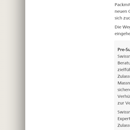
Packmit
neuen C
sich zu
Die Wegl
eingeh
Pre-S
Swiss
Berat
zielfü
Zulas
Massna
sicher
Verhü
zur V
Swiss
Exper
Zulas