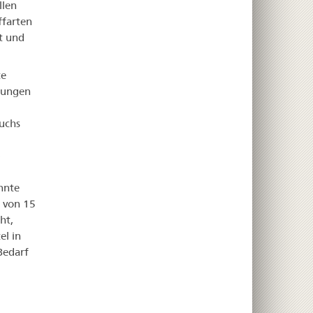
llen
ffarten
t und
te
dungen
uchs
nnte
 von 15
ht,
l in
Bedarf