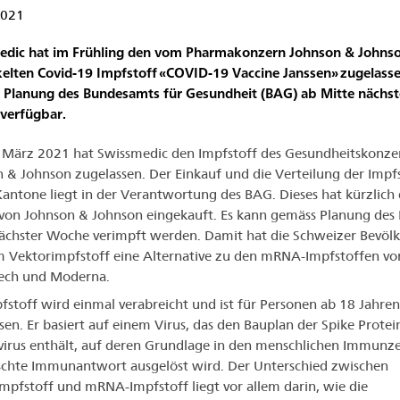
2021
edic hat im Frühling den vom Pharmakonzern Johnson & Johns
elten Covid-19 Impfstoff «COVID-19 Vaccine Janssen» zugelassen
Planung des Bundesamts für Gesundheit (BAG) ab Mitte nächst
verfügbar.
März 2021 hat Swissmedic den Impfstoff des Gesundheitskonze
 & Johnson zugelassen. Der Einkauf und die Verteilung der Impf
Kantone liegt in der Verantwortung des BAG. Dieses hat kürzlich 
von Johnson & Johnson eingekauft. Es kann gemäss Planung des
ächster Woche verimpft werden. Damit hat die Schweizer Bevöl
 Vektorimpfstoff eine Alternative zu den mRNA-Impfstoffen von
Tech und Moderna.
fstoff wird einmal verabreicht und ist für Personen ab 18 Jahren
sen. Er basiert auf einem Virus, das den Bauplan der Spike Protei
irus enthält, auf deren Grundlage in den menschlichen Immunze
hte Immunantwort ausgelöst wird. Der Unterschied zwischen
mpfstoff und mRNA-Impfstoff liegt vor allem darin, wie die