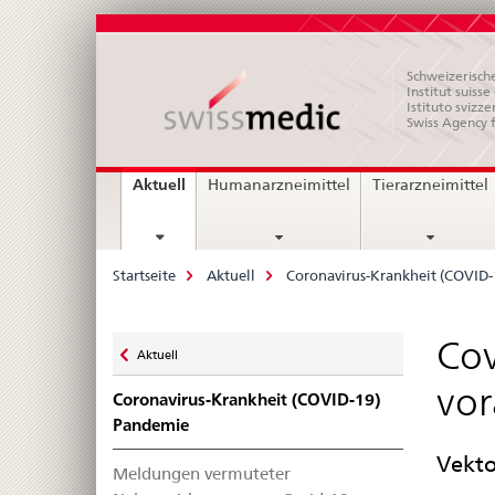
Schweizerische
Institut suiss
Istituto svizze
Swiss Agency 
Hauptnavigation
current
Aktuell
Humanarzneimittel
Tierarzneimittel
page
Breadcrumb
Startseite
Aktuell
Coronavirus-Krankheit (COVID
Zurück
Cov
Aktuell
zu
vor
Coronavirus-Krankheit (COVID-19)
Pandemie
Vekto
Meldungen vermuteter