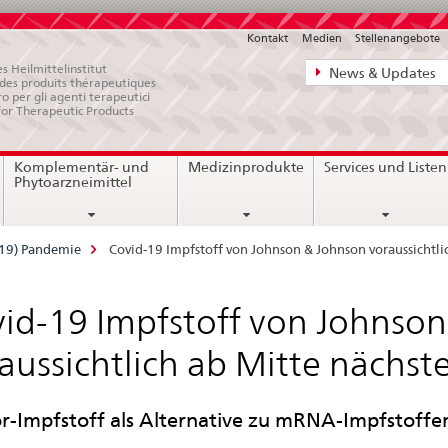
Kontakt
Medien
Stellenangebote
Direktnavigat
s Heilmittelinstitut
News & Updates
e des produits thérapeutiques
News,
ro per gli agenti terapeutici
for Therapeutic Products
Rechtsgrundl
Kontakt
Komplementär- und
Medizinprodukte
Services und Listen
Phytoarzneimittel
-19) Pandemie
Covid-19 Impfstoff von Johnson & Johnson voraussichtli
id-19 Impfstoff von Johnso
aussichtlich ab Mitte nächs
r-Impfstoff als Alternative zu mRNA-Impfstoffe