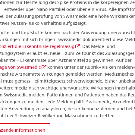
tionen zur Herstellung des Spike Proteins in die körpereignen Ze
 entweder über Nano-Partikel oder über ein Virus. Alle Impfsto
ei der Zulassungsprüfung von Swissmedic eine hohe Wirksamkei
itives Nutzen-Risiko Verhältnis aufgezeigt.
mittel und Impfstoffe können nach der Anwendung unerwünsch
rkungen mit sich bringen. Swissmedic dokumentiert diese Mel
liziert die Erkenntnisse regelmässig
. Das Melde- und
ungssystem erlaubt es, neue – zum Zeitpunkt des Zulassungsges
ekannte – Erkenntnisse über Arzneimittel zu gewinnen. Auf der
ge von Swissmedic
können unter der Rubrik «Risiken melden»
nschte Arzneimittelwirkungen gemeldet werden. Medizinisches
l muss gemäss Heilmittelgesetz schwerwiegende, bisher unbeka
eitere medizinisch wichtige unerwünschte Wirkungen innerhalb
n Swissmedic melden. Patientinnen und Patienten haben das Rec
rkungen zu melden. Jede Meldung hilft Swissmedic, Arzneimitte
iten Anwendung zu analysieren, besser kennenzulernen und bei 
hl der Schweizer Bevölkerung Massnahmen zu treffen
nzende Informationen