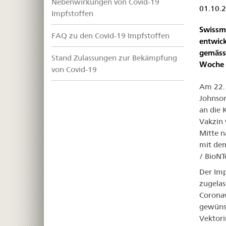
Nebenwirkungen von Covid-19
01.10.
Impfstoffen
Swissm
FAQ zu den Covid-19 Impfstoffen
entwick
gemäss 
Stand Zulassungen zur Bekämpfung
Woche 
von Covid-19
Am 22. 
Johnson
an die 
Vakzin 
Mitte n
mit dem
/ BioN
Der Imp
zugelas
Coronav
gewünsc
Vektori