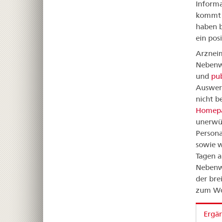
Informa
kommt –
haben b
ein pos
Arznei
Nebenwi
und
pub
Auswert
nicht b
Homepa
unerwü
Persona
sowie w
Tagen a
Nebenwi
der bre
zum Wo
Ergä