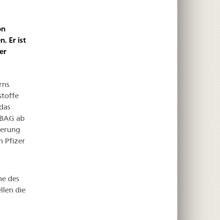
on
. Er ist
er
rns
stoffe
das
 BAG ab
kerung
 Pfizer
ne des
llen die