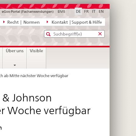
DE
FR
IT
EN
eGov-Portal (Fachanwendungen)
ElViS
ion
Recht | Normen
Kontakt | Support & Hilfe
Standard-
Eingabefenster
agen,
für
Suche
Eingabefenster
die
für
Über uns
Visible
Suche
die
Suche
ch ab Mitte nächster Woche verfügbar
n & Johnson
ter Woche verfügbar
n