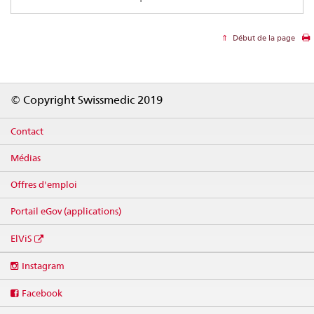
Début de la page
Footer
© Copyright Swissmedic 2019
Contact
Médias
Offres d'emploi
Portail eGov (applications)
ElViS
Social
Instagram
media
links
Facebook