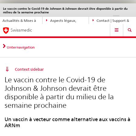
Le vaccin contre le Covid-19 de Johnson & Johnson devrait être disponible à partir du
Service
milieu de la semaine prochaine
navigation
Navigation
DE
FR
IT
EN
Actualités & Mises à
Aspects légaux,
Contact | Support &
directe:
Navigation
jour
normes
aide
actualités,
Swissmedic
bases
juridiques,
Unternavigation
contact
Context sidebar
Le vaccin contre le Covid-19 de
Johnson & Johnson devrait être
disponible à partir du milieu de la
semaine prochaine
Un vaccin à vecteur comme alternative aux vaccins à
ARNm