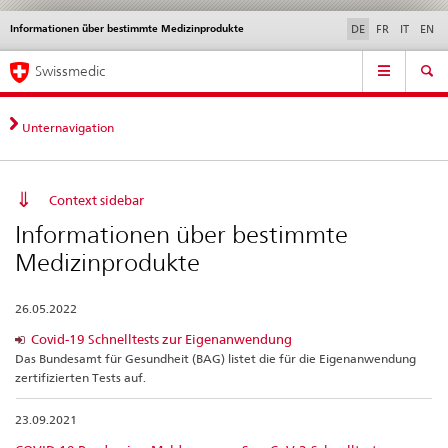
Informationen über bestimmte Medizinprodukte
Sprachwahl
Service
DE
FR
IT
EN
navigation
Direktnavigation
Hauptnavigation
News & Updates
Recht | Normen
Kontakt | Support & Hilfe
Swissmedic
News,
Rechtsgrundlagen,
Kontakt
Unternavigation
Context sidebar
Informationen über bestimmte
Medizinprodukte
26.05.2022
Covid-19 Schnelltests zur Eigenanwendung
Das Bundesamt für Gesundheit (BAG) listet die für die Eigenanwendung
zertifizierten Tests auf.
23.09.2021