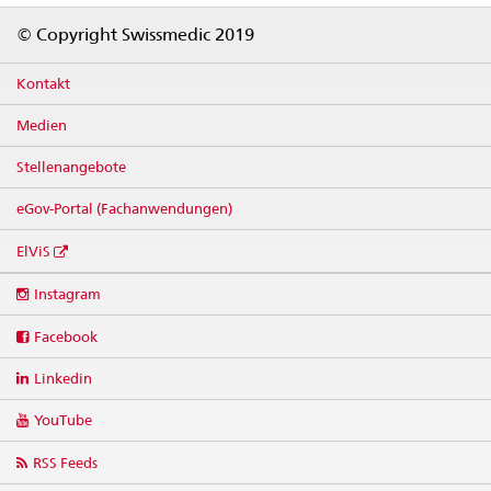
Footer
© Copyright Swissmedic 2019
Kontakt
Medien
Stellenangebote
eGov-Portal (Fachanwendungen)
ElViS
Social
Instagram
media
links
Facebook
Linkedin
YouTube
RSS Feeds