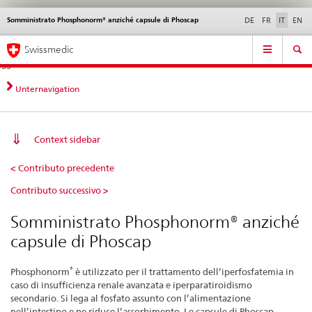
Somministrato Phosphonorm® anziché capsule di Phoscap
Service
DE
FR
IT
EN
navigation
Navigazione
Navigation
Novità &
Aspetti legali,
Contatto | Supporto &
Swissmedic
diretta:
aggiornamenti
norme
aiuto
novità,
aspetti
Unternavigation
legali,
contatto
Context sidebar
Somministrato
< Contributo precedente
Phosphonorm®
Contributo successivo >
anziché
capsule
Somministrato Phosphonorm® anziché
di
capsule di Phoscap
Phoscap
®
Phosphonorm
è utilizzato per il trattamento dell’iperfosfatemia in
caso di insufficienza renale avanzata e iperparatiroidismo
secondario. Si lega al fosfato assunto con l’alimentazione
nell’intestino e ne riduce l’assorbimento. Le capsule di Phoscap,