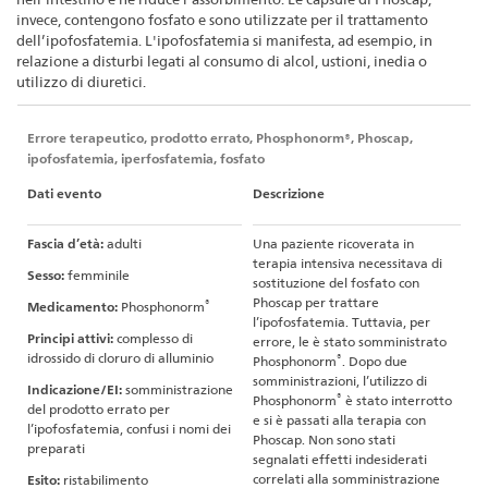
invece, contengono fosfato e sono utilizzate per il trattamento
dell’ipofosfatemia. L'ipofosfatemia si manifesta, ad esempio, in
relazione a disturbi legati al consumo di alcol, ustioni, inedia o
utilizzo di diuretici.
Errore terapeutico, prodotto errato, Phosphonorm®, Phoscap,
ipofosfatemia, iperfosfatemia, fosfato
Dati evento
Descrizione
Fascia d’età:
adulti
Una paziente ricoverata in
terapia intensiva necessitava di
Sesso:
femminile
sostituzione del fosfato con
Phoscap per trattare
®
Medicamento:
Phosphonorm
l’ipofosfatemia. Tuttavia, per
Principi attivi:
complesso di
errore, le è stato somministrato
idrossido di cloruro di alluminio
®
Phosphonorm
. Dopo due
somministrazioni, l’utilizzo di
Indicazione/EI:
somministrazione
®
Phosphonorm
è stato interrotto
del prodotto errato per
e si è passati alla terapia con
l’ipofosfatemia, confusi i nomi dei
Phoscap. Non sono stati
preparati
segnalati effetti indesiderati
correlati alla somministrazione
Esito:
ristabilimento