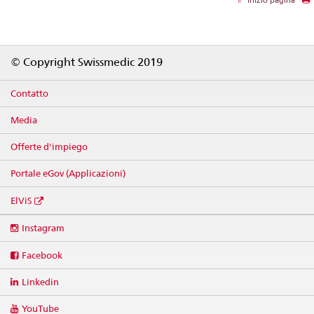
Footer
© Copyright Swissmedic 2019
Contatto
Media
Offerte d'impiego
Portale eGov (Applicazioni)
ElViS
Social
Instagram
media
links
Facebook
Linkedin
YouTube