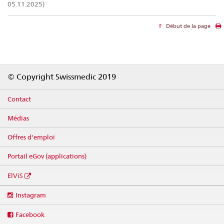
05.11.2025)
Début de la page
Footer
© Copyright Swissmedic 2019
Contact
Médias
Offres d'emploi
Portail eGov (applications)
ElViS
Social
Instagram
media
links
Facebook