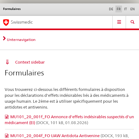
Formulaires
Service
DE
FR
IT
EN
navigation
Navigation
Navigation
Actualités & Mises à
Aspects légaux,
Contact | Support &
Swissmedic
directe:
jour
normes
aide
actualités,
bases
Unternavigation
juridiques,
contact
Context sidebar
Formulaires
Vous trouverez ci-dessous les différents formulaires à disposition
pour les déclarations d'effets indésirables liés à des médicaments à
usage humain. Le 2ème est à utiliser spécifiquement pour les
antidotes et antivenins.
MU101_20_001f_FO Annonce d'effets indésirables suspectés d'un
médicament (EI)
(DOCX, 101 kB, 01.08.2026)
MU101_20_004f_FO UAW Antidota Antivenine
(DOCX, 193 kB,