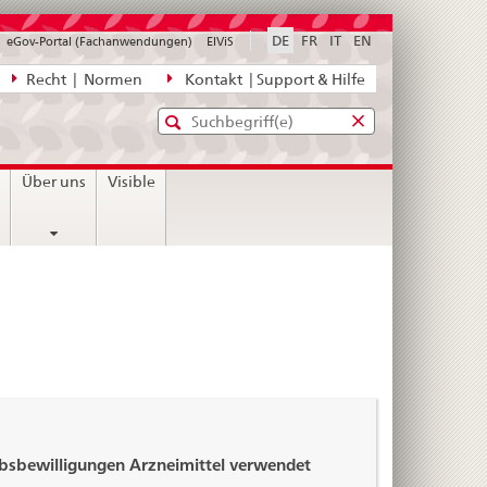
DE
FR
IT
EN
eGov-Portal (Fachanwendungen)
ElViS
ion
Recht | Normen
Kontakt | Support & Hilfe
Standard-
Eingabefenster
agen,
für
Suche
Eingabefenster
die
für
n
Über uns
Visible
Suche
die
Suche
ebsbewilligungen Arzneimittel verwendet