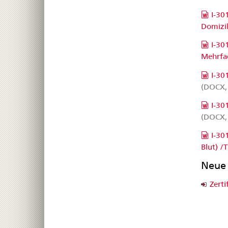
I-30
Domizil
I-30
Mehrfac
I-30
(DOCX, 
I-30
(DOCX, 
I-30
Blut) 
Neue 
Zerti