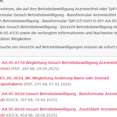
n.
nehmen, die auf ihre Betriebsbewilligung Arzneimittel oder Tp
rmular Gesuch Betriebsbewilligung - Basisformular Arzneimittel 
h Betriebsbewilligung - Basisformular TpP/GT/GVO (I-301.AA.05-
ar Gesuch Betriebsbewilligung - Verzicht Betriebsbewilligung Ar
A.05-A33) sowie die verlangten Informationen und Nachweis
bten Tätigkeiten.
esuche um Verzicht auf Betriebsbewilligungen müssen ab sofort
1.AA.05-A17d Wegleitung Gesuch Betriebsbewilligung Arzneimit
T/GVO
(PDF, 285 kB, 29.09.2025)
3_00_003d_WL Wegleitung Änderung Name oder Domizil
ngsinhaberin
(PDF, 235 kB, 01.02.2026)
1.AA.05-A02d Gesuch Betriebsbewilligung - Basisformular Arznei
ut)
(DOCX, 367 kB, 14.04.2025)
1.AA.05-A03d Gesuch Betriebsbewilligung - Zusatzblatt Arzneimi
ut)
(DOCX, 454 kB, 28.04.2025)