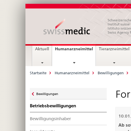
Schweizerische
Institut suiss
Istituto svizze
Swiss Agency 
Hauptnavigation
current
Humanarzneimittel
Aktuell
Tierarzneimittel
page
Breadcrumb
Startseite
Humanarzneimittel
Bewilligungen
Zurück
Fo
Bewilligungen
zu
Betriebsbewilligungen
10.01
Bewilligungsinhaber
Ab so