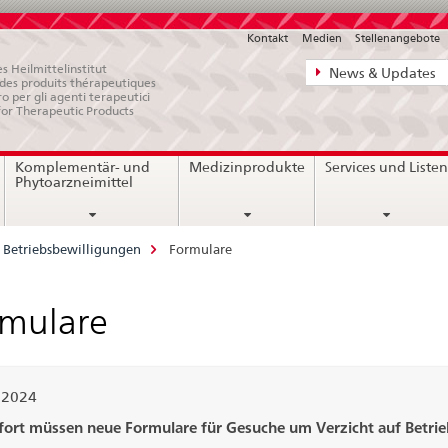
Kontakt
Medien
Stellenangebote
Direktnavigat
s Heilmittelinstitut
News & Updates
e des produits thérapeutiques
News,
ro per gli agenti terapeutici
for Therapeutic Products
Rechtsgrundl
Kontakt
Komplementär- und
Medizinprodukte
Services und Liste
Phytoarzneimittel
Betriebsbewilligungen
Formulare
rmulare
.2024
fort müssen neue Formulare für Gesuche um Verzicht auf Betri