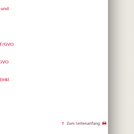
 und
/GT/GVO
/GVO
inkl.
Zum Seitenanfang