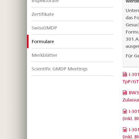
Inspektorate
werde
Unter
Zertifikate
das Fo
Gesuc
SwissGMDP
Formul
301.A
selected
Formulare
ausgeü
Merkblätter
Für G
Scientific GMDP Meetings
I-30
TpP/G
BW30
Zulassu
I-30
(inkl. Bl
I-30
(inkl. Bl