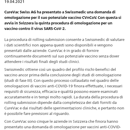
19.04.2021
CureVac Swiss AG ha presentato a Swissmedic una domanda di
omologazione per il suo potenziale vaccino CVnCoV. Con questa si
avvia in Svizzera la quinta procedura di omologazione per un
vaccino contro il virus SARS-CoV-2.
La procedura di rolling submission consente a Swissmedic di valutare
i dati scientifici non appena questi sono disponibili e vengono
presentati dalle aziende. CureVac è in grado di fornire
continuamente documenti sul suo potenziale vaccino senza dover
attendere i risultati finali degli studi clinici.
Swissmedic ottiene così un quadro del profilo rischi-benefici del
vaccino ancor prima della conclusione degli studi di omologazione
(studi di fase III). Con questo processo collaudato nel quadro delle
omologazioni di vaccini anti-COVID-19 finora effettuate, i necessari
requisiti di sicurezza, efficacia e qualità possono essere esaminati
accuratamente e in tempi molto rapidi. La durata della procedura di
rolling submission dipende dalla completezza dei dati forniti da
CureVac e dai risultati delle sperimentazioni cliniche, e pertanto non
è possibile fare previsioni al riguardo.
Con CureVac sono cinque le aziende in Svizzera che finora hanno
presentato una domanda di omologazione per vaccini anti-COVID-