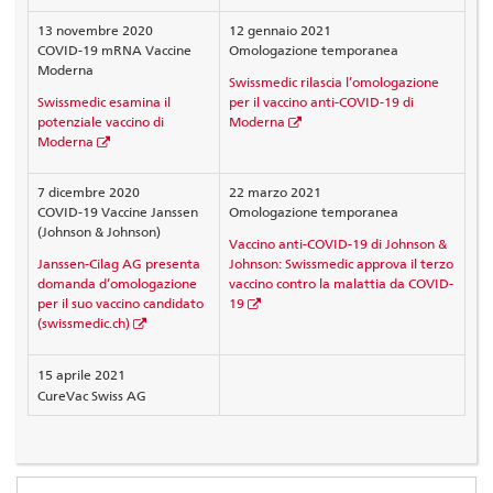
13 novembre 2020
12 gennaio 2021
COVID-19 mRNA Vaccine
Omologazione temporanea
Moderna
Swissmedic rilascia l’omologazione
Swissmedic esamina il
per il vaccino anti-COVID-19 di
potenziale vaccino di
Moderna
Moderna
7 dicembre 2020
22 marzo 2021
COVID-19 Vaccine Janssen
Omologazione temporanea
(Johnson & Johnson)
Vaccino anti-COVID-19 di Johnson &
Janssen-Cilag AG presenta
Johnson: Swissmedic approva il terzo
domanda d’omologazione
vaccino contro la malattia da COVID-
per il suo vaccino candidato
19
(swissmedic.ch)
15 aprile 2021
CureVac Swiss AG