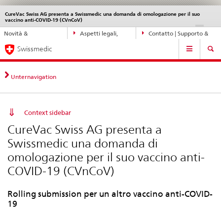
CureVac Swiss AG presenta a Swissmedic una domanda di omologazione per il suo
Service
vaccino anti-COVID-19 (CVnCoV)
navigation
Navigazione
DE
FR
IT
EN
Novità &
Aspetti legali,
Contatto | Supporto &
diretta:
Navigation
aggiornamenti
norme
aiuto
novità,
Swissmedic
aspetti
legali,
Unternavigation
contatto
Context sidebar
CureVac Swiss AG presenta a
Swissmedic una domanda di
omologazione per il suo vaccino anti-
COVID-19 (CVnCoV)
Rolling submission per un altro vaccino anti-COVID-
19