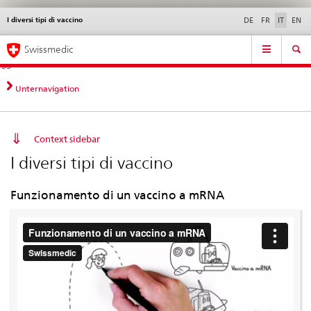
I diversi tipi di vaccino
Service
DE
FR
IT
EN
navigation
Navigazione
Navigation
Novità &
Aspetti legali,
Contatto | Supporto &
Swissmedic
diretta:
aggiornamenti
norme
aiuto
novità,
aspetti
Unternavigation
legali,
contatto
Context sidebar
I diversi tipi di vaccino
Funzionamento di un vaccino a mRNA