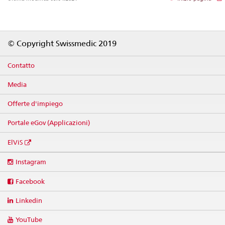
Footer
© Copyright Swissmedic 2019
Contatto
Media
Offerte d'impiego
Portale eGov (Applicazioni)
ElViS
Social
Instagram
media
links
Facebook
Linkedin
YouTube