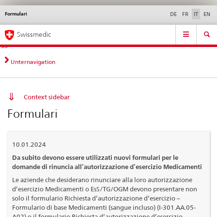
Formulari
Service
DE
FR
IT
EN
navigation
Navigazione
Navigation
Novità &
Aspetti legali,
Contatto | Supporto &
Swissmedic
diretta:
aggiornamenti
norme
aiuto
novità,
aspetti
Unternavigation
legali,
contatto
Context sidebar
Formulari
10.01.2024
Da subito devono essere utilizzati nuovi formulari per le
domande di rinuncia all’autorizzazione d’esercizio Medicamenti
Le aziende che desiderano rinunciare alla loro autorizzazione
d’esercizio Medicamenti o EsS/TG/OGM devono presentare non
solo il formulario Richiesta d’autorizzazione d’esercizio –
Formulario di base Medicamenti (sangue incluso) (I-301.AA.05-
A02) o il formulario Richiesta d’autorizzazione d’esercizio –