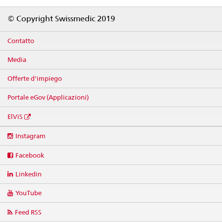
Footer
© Copyright Swissmedic 2019
Contatto
Media
Offerte d'impiego
Portale eGov (Applicazioni)
ElViS
Social
Instagram
media
links
Facebook
Linkedin
YouTube
Feed RSS