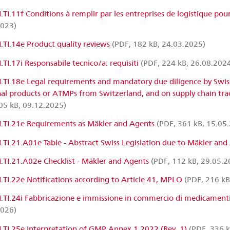
I.TI.11f Conditions à remplir par les entreprises de logistique p
2023)
I.TI.14e Product quality reviews
(PDF, 182 kB, 24.03.2025)
.TI.17i Responsabile tecnico/a: requisiti
(PDF, 224 kB, 26.08.202
I.TI.18e Legal requirements and mandatory due diligence by Swiss
al products or ATMPs from Switzerland, and on supply chain trace
05 kB, 09.12.2025)
I.TI.21e Requirements as Mäkler and Agents
(PDF, 361 kB, 15.05
I.TI.21.A01e Table - Abstract Swiss Legislation due to Mäkler and
I.TI.21.A02e Checklist - Mäkler and Agents
(PDF, 112 kB, 29.05.2
I.TI.22e Notifications according to Article 41, MPLO
(PDF, 216 kB
I.TI.24i Fabbricazione e immissione in commercio di medicament
2026)
I.TI.25e Interpretation of GMP Annex 1 2022 (Rev. 1)
(PDF, 336 k