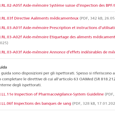
I.RL.02-A05f Aide-mémoire Système suisse d’inspection des BPF
I.RL.03f Directive Aaliments médicamenteux
(PDF, 342 kB, 26.05
I.RL.03-A01f Aide-mémoire Prescription et instructions d’utilisat
I.RL.03-A02f Aide-mémoire Etiquetage des aliments médicamen
2025)
I.RL.03-A03f Aide-mémoire Annonce d’effets indésirables de mé
uida
e guida sono disposizioni per gli ispettorati. Spesso si riferiscon
 completare le direttive di cui all'articolo 63 OAMed (SR 818.212.
nterne degli ispettorati.
I.LL.11e Inspection of Pharmacovigilance-System Guideline
(PDF,
I.LL.06f Inspections des banques de sang
(PDF, 328 kB, 17.01.202