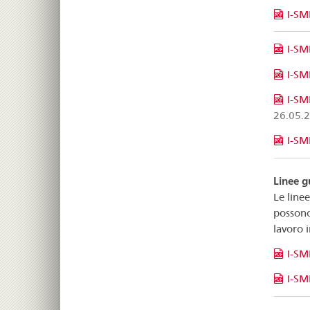
I-SM
I-SM
I-SM
I-SM
26.05.
I-SM
Linee g
Le line
possono
lavoro i
I-SM
I-SM