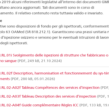
 2019 alcuni riferimenti legislativi all’interno dei documenti G
ultano ancora aggiornati. Tali documenti sono in corso di
amento. Il relativo contenuto resta tuttavia valido e invariato.
ve
ttive sono disposizioni di fondo per gli ispettorati, conformement
icolo 63 OAMed (SR 818.212.1). Garantiscono una prassi unitaria n
d’ispezione svizzero e servono per le eventuali istruzioni di lavor
degli ispettorati.
I.RL.01i Svolgimento delle ispezioni di strutture che fabbricano
no sangue
(PDF, 249 kB, 21.10.2024)
I.RL.02f Description, harmonisation et fonctionnement du sys-tè
ments
(PDF, 280 kB, 05.01.2026)
I.RL.02-A02f Tableau Compétences des services d’inspection
(PDF,
I.RL.02-A03f Tableau Description des services d’inspection
(PDF, 1
I.RL.02-A04f Guide complémentaire Règles ICC
(PDF, 133 kB, 19.