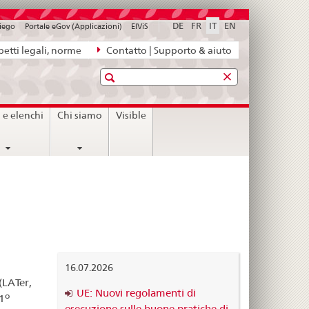
DE
FR
IT
EN
piego
Portale eGov (Applicazioni)
ElViS
etti legali, norme
Contatto | Supporto & aiuto
Ricerca
i e elenchi
Chi siamo
Visible
16.07.2026
(LATer,
UE: Nuovi regolamenti di
o
1
esecuzione sulle buone pratiche di