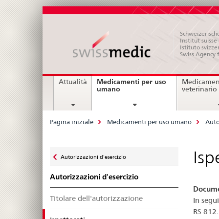
Schweizerische
Institut suiss
Istituto svizze
Swiss Agency 
Navigation
Medicamenti per uso
Attualità
Medicament
current
umano
veterinario
page
Breadcrumb
Pagina iniziale
Medicamenti per uso umano
Auto
Zurück
Isp
Autorizzazioni d'esercizio
zu
Autorizzazioni d'esercizio
Docum
Titolare dell'autorizzazione
In segui
RS 812.