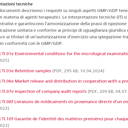
etazioni tecniche
documenti descrivono i requisiti su singoli aspetti GMP/GDP tenend
in materia di agenti terapeutici. Le interpretazioni tecniche (IT) s
trativi e garantiscono l’armonizzazione della prassi di ispezione
icazione unitaria e conforme ai principi di uguaglianza giuridica d
sce ai titolari di un’autorizzazione d’esercizio una spiegazione tr
à in conformità con le GMP/GDP.
I.TI.01e Environmental conditions for the micrological examinati
2025)
I.TI.03e Retention samples
(PDF, 295 kB, 10.04.2024)
I.TI.06e Market release and distribution in cooperation with a pr
I.TI.07e Inspection of company audit reports
(PDF, 209 kB, 04.07
I.TI.08f Livraisons de médicaments en provenance directe d’un ent
2022)
I.TI.10f Garantie de l’identité des matières premières pour chaqu
2022)