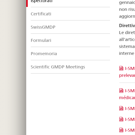
selected
Ispettorati
gennaio
non ris
Certificati
aggiorn
Diretti
SwissGMDP
Le dire
all'art
Formulari
sistema 
interne 
Promemoria
Scientific GMDP Meetings
I-SM
preleva
I-SM
médica
I-SM
I-SM
I-SM