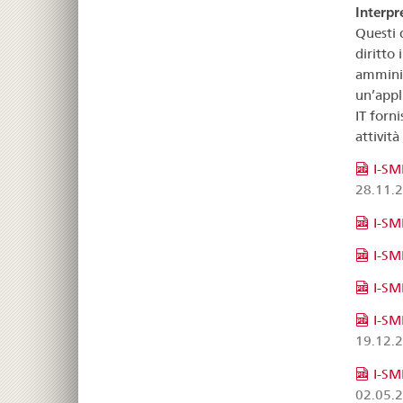
Interpr
Questi 
diritto 
amminis
un’appl
IT forni
attivit
I-SM
28.11.
I-SM
I-SM
I-SM
I-SM
19.12.
I-SM
02.05.