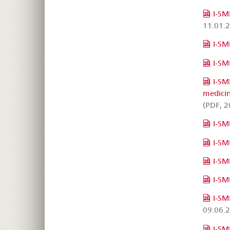
I-SM
11.01.
I-SM
I-SMI
I-SM
medicin
(PDF, 2
I-SM
I-SM
I-SM
I-SM
I-SM
09.06.
I-SM