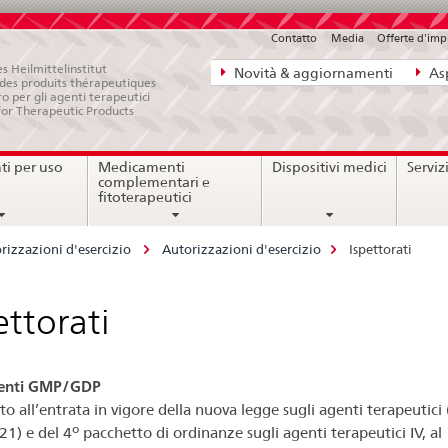
Contatto
Media
Offerte d'im
Navigazione
s Heilmittelinstitut
Novità & aggiornamenti
Asp
e des produits thérapeutiques
diretta:
ro per gli agenti terapeutici
for Therapeutic Products
novità,
aspetti
i per uso
Medicamenti
Dispositivi medici
Serviz
legali,
complementari e
contatto
fitoterapeutici
rizzazioni d'esercizio
Autorizzazioni d'esercizio
Ispettorati
ettorati
enti GMP/GDP
to all’entrata in vigore della nuova legge sugli agenti terapeutici 
o
21) e del 4
pacchetto di ordinanze sugli agenti terapeutici IV, al 