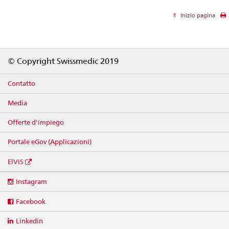
Inizio pagina
Footer
© Copyright Swissmedic 2019
Contatto
Media
Offerte d'impiego
Portale eGov (Applicazioni)
ElViS
Social
Instagram
media
links
Facebook
Linkedin