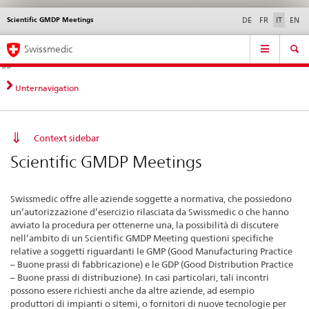
Scientific GMDP Meetings
Service
DE
FR
IT
EN
navigation
Navigazione
Navigation
Novità &
Aspetti legali,
Contatto | Supporto &
Swissmedic
diretta:
aggiornamenti
norme
aiuto
novità,
aspetti
Unternavigation
legali,
contatto
Context sidebar
Scientific GMDP Meetings
Swissmedic offre alle aziende soggette a normativa, che possiedono
un’autorizzazione d’esercizio rilasciata da Swissmedic o che hanno
avviato la procedura per ottenerne una, la possibilità di discutere
nell’ambito di un Scientific GMDP Meeting questioni specifiche
relative a soggetti riguardanti le GMP (Good Manufacturing Practice
– Buone prassi di fabbricazione) e le GDP (Good Distribution Practice
– Buone prassi di distribuzione). In casi particolari, tali incontri
possono essere richiesti anche da altre aziende, ad esempio
produttori di impianti o sitemi, o fornitori di nuove tecnologie per