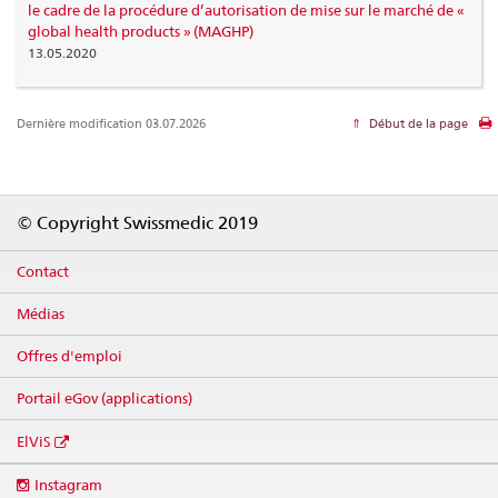
le cadre de la procédure d’autorisation de mise sur le marché de «
global health products » (MAGHP)
13.05.2020
Dernière modification 03.07.2026
Début de la page
Footer
© Copyright Swissmedic 2019
Contact
Médias
Offres d'emploi
Portail eGov (applications)
ElViS
Social
Instagram
media