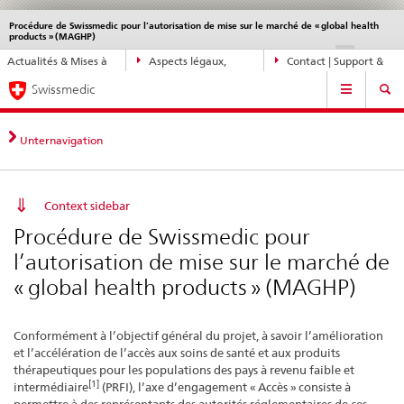
Procédure de Swissmedic pour l’autorisation de mise sur le marché de « global health
Service
products » (MAGHP)
navigation
Navigation
DE
FR
IT
EN
Actualités & Mises à
Aspects légaux,
Contact | Support &
directe:
Navigation
jour
normes
aide
actualités,
Swissmedic
bases
juridiques,
Unternavigation
contact
Context sidebar
Procédure de Swissmedic pour
l’autorisation de mise sur le marché de
« global health products » (MAGHP)
Conformément à l’objectif général du projet, à savoir l’amélioration
et l’accélération de l’accès aux soins de santé et aux produits
thérapeutiques pour les populations des pays à revenu faible et
[1]
intermédiaire
(PRFI), l’axe d’engagement « Accès » consiste à