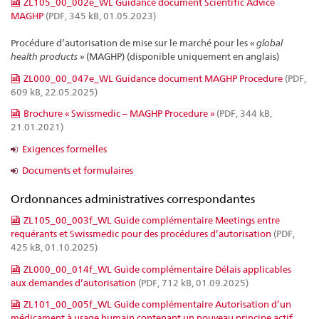
ZL105_00_002e_WL Guidance document Scientific Advice
MAGHP
(PDF, 345 kB, 01.05.2023)
Procédure d’autorisation de mise sur le marché pour les «
global
health products
» (MAGHP) (disponible uniquement en anglais)
ZL000_00_047e_WL Guidance document MAGHP Procedure
(PDF,
609 kB, 22.05.2025)
Brochure « Swissmedic – MAGHP Procedure »
(PDF, 344 kB,
21.01.2021)
Exigences formelles
Documents et formulaires
Ordonnances administratives correspondantes
ZL105_00_003f_WL Guide complémentaire Meetings entre
requérants et Swissmedic pour des procédures d’autorisation
(PDF,
425 kB, 01.10.2025)
ZL000_00_014f_WL Guide complémentaire Délais applicables
aux demandes d’autorisation
(PDF, 712 kB, 01.09.2025)
ZL101_00_005f_WL Guide complémentaire Autorisation d’un
médicament à usage humain contenant un nouveau principe actif