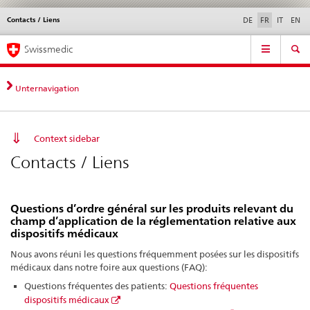
Contacts / Liens
Service
DE
FR
IT
EN
navigation
Navigation
Navigation
Actualités & Mises à
Aspects légaux,
Contact | Support &
Swissmedic
directe:
jour
normes
aide
actualités,
bases
Unternavigation
juridiques,
contact
Context sidebar
Contacts / Liens
Questions d’ordre général sur les produits relevant du
champ d’application de la réglementation relative aux
dispositifs médicaux
Nous avons réuni les questions fréquemment posées sur les dispositifs
médicaux dans notre foire aux questions (FAQ):
Questions fréquentes des patients:
Questions fréquentes
dispositifs médicaux