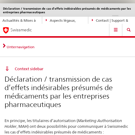
Déclaration / transmission de cas d’effets indésirables présumés de médicaments par les
Service
entreprises pharmaceutiques
navigation
Navigation
DE
FR
IT
EN
Actualités & Mises à
Aspects légaux,
Contact | Support &
directe:
Navigation
jour
normes
aide
actualités,
Swissmedic
bases
juridiques,
Unternavigation
contact
Context sidebar
Déclaration / transmission de cas
d’effets indésirables présumés de
médicaments par les entreprises
pharmaceutiques
En principe, les titulaires d’autorisation (
Marketing Authorisation
Holder
, MAH) ont deux possibilités pour communiquer à Swissmedic
les cas d’effets indésirables présumés de médicaments :