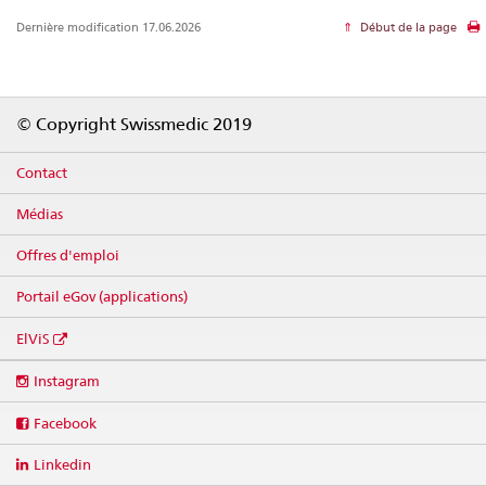
Dernière modification 17.06.2026
Début de la page
Footer
© Copyright Swissmedic 2019
Contact
Médias
Offres d'emploi
Portail eGov (applications)
ElViS
Social
Instagram
media
links
Facebook
Linkedin