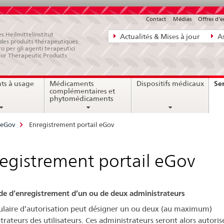
Contact
Médias
Offres d'
Navigation
s Heilmittelinstitut
Actualités & Mises à jour
As
e des produits thérapeutiques
directe:
ro per gli agenti terapeutici
for Therapeutic Products
actualités,
bases
Ser
ts à usage
Médicaments
Dispositifs médicaux
juridiques,
complémentaires et
contact
phytomédicaments
 eGov
Enregistrement portail eGov
egistrement portail eGov
 d’enregistrement d’un ou de deux administrateurs
tulaire d’autorisation peut désigner un ou deux (au maximum)
trateurs des utilisateurs. Ces administrateurs seront alors autoris