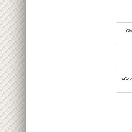
GM
eGov