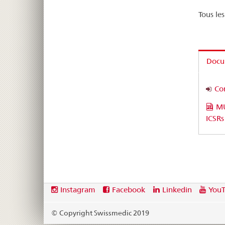
Tous le
Docu
Con
MU
ICSRs
Footer
Social
Instagram
Facebook
Linkedin
You
media
links
© Copyright Swissmedic 2019