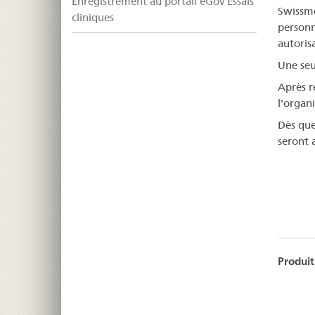
Enregistrement au portail eGov Essais
Swissme
cliniques
personn
autoris
Une seul
Après r
l'organ
Dès que
seront a
Produi