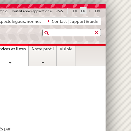
DE
FR
IT
EN
emploi
Portail eGov (applications)
ElViS
pects légaux, normes
Contact | Support & aide
Recherche
current
vices et listes
Notre profil
Visible
page
és par