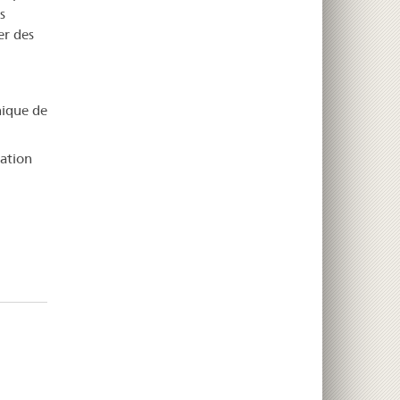
s
er des
nique de
sation