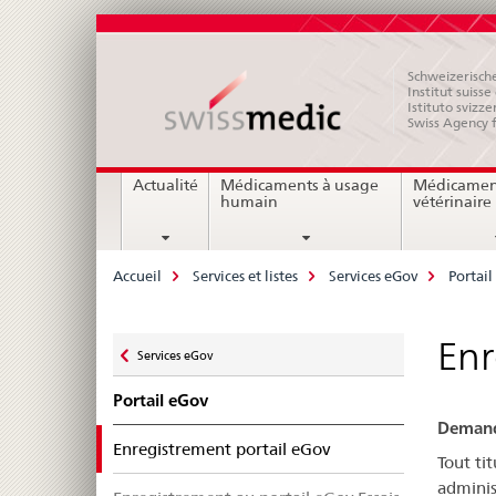
Schweizerische
Institut suiss
Istituto svizze
Swiss Agency 
Navigation
Actualité
Médicaments à usage
Médicamen
humain
vétérinaire
Breadcrumb
Accueil
Services et listes
Services eGov
Portail
Zurück
Enr
Services eGov
zu
Portail eGov
Demande
selected
Enregistrement portail eGov
Tout ti
adminis