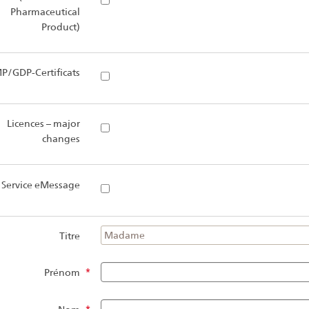
Pharmaceutical
Product)
P/GDP-Certificats
Licences – major
changes
 Service eMessage
Madame
Titre
Prénom
*