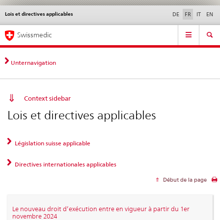
Lois et directives applicables
Service
DE
FR
IT
EN
navigation
Navigation
Navigation
Actualités & Mises à
Aspects légaux,
Contact | Support &
Swissmedic
directe:
jour
normes
aide
actualités,
bases
Unternavigation
juridiques,
contact
Context sidebar
Lois et directives applicables
Législation suisse applicable
Directives internationales applicables
Début de la page
Le nouveau droit d’exécution entre en vigueur à partir du 1er
novembre 2024