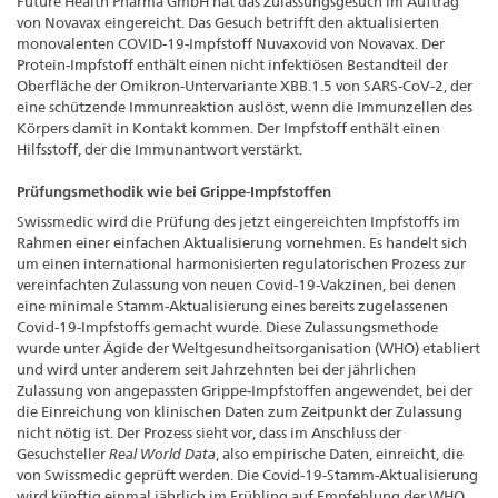
Future Health Pharma GmbH hat das Zulassungsgesuch im Auftrag
von Novavax eingereicht. Das Gesuch betrifft den aktualisierten
monovalenten COVID-19-Impfstoff Nuvaxovid von Novavax. Der
Protein-Impfstoff enthält einen nicht infektiösen Bestandteil der
Oberfläche der Omikron-Untervariante XBB.1.5 von SARS-CoV-2, der
eine schützende Immunreaktion auslöst, wenn die Immunzellen des
Körpers damit in Kontakt kommen. Der Impfstoff enthält einen
Hilfsstoff, der die Immunantwort verstärkt.
Prüfungsmethodik wie bei Grippe-Impfstoffen
Swissmedic wird die Prüfung des jetzt eingereichten Impfstoffs im
Rahmen einer einfachen Aktualisierung vornehmen. Es handelt sich
um einen international harmonisierten regulatorischen Prozess zur
vereinfachten Zulassung von neuen Covid-19-Vakzinen, bei denen
eine minimale Stamm-Aktualisierung eines bereits zugelassenen
Covid-19-Impfstoffs gemacht wurde. Diese Zulassungsmethode
wurde unter Ägide der Weltgesundheitsorganisation (WHO) etabliert
und wird unter anderem seit Jahrzehnten bei der jährlichen
Zulassung von angepassten Grippe-Impfstoffen angewendet, bei der
die Einreichung von klinischen Daten zum Zeitpunkt der Zulassung
nicht nötig ist. Der Prozess sieht vor, dass im Anschluss der
Gesuchsteller
Real World Data
, also empirische Daten, einreicht, die
von Swissmedic geprüft werden. Die Covid-19-Stamm-Aktualisierung
wird künftig einmal jährlich im Frühling auf Empfehlung der WHO