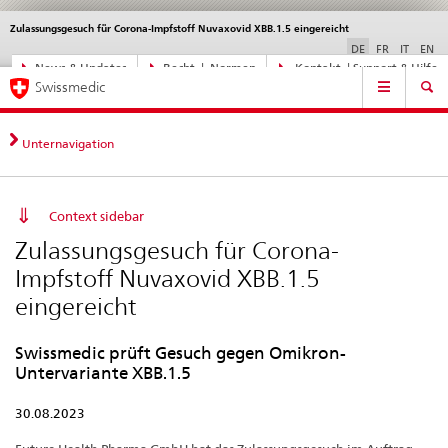
Zulassungsgesuch für Corona-Impfstoff Nuvaxovid XBB.1.5 eingereicht
Sprachwahl
Service
navigation
DE
FR
IT
EN
Direktnavigation
News & Updates
Recht | Normen
Kontakt | Support & Hilfe
Hauptnavigation
News,
Swissmedic
Rechtsgrundlagen,
Kontakt
Unternavigation
Context sidebar
Zulassungsgesuch für Corona-
Impfstoff Nuvaxovid XBB.1.5
eingereicht
Swissmedic prüft Gesuch gegen Omikron-
Untervariante XBB.1.5
30.08.2023