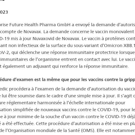
2023
prise Future Health Pharma GmbH a envoyé la demande d’autoris
 compte de Novavax. La demande concerne le vaccin monovalent
D-19 mis à jour Nuvaxovid de Novavax. Le vaccin à protéines con
nt non infectieux de la surface du sous-variant d’Omicron XBB.
V-2, qui déclenche une réponse immunitaire protectrice lorsque 
s immunitaires de l’organisme entrent en contact avec lui. Le vacc
t également un adjuvant qui renforce la réponse immunitaire.
édure d’examen est la même que pour les vaccins contre la grip
dic procédera à l’examen de la demande d’autorisation du vacci
 lui être soumise dans le cadre d’une simple mise à jour. Il s’agit 
re réglementaire harmonisée à l’échelle internationale pour
isation simplifiée de nouveaux vaccins contre le COVID-19, pour l
e à jour minime de la souche d’un vaccin contre le COVID-19 déj
é a été effectuée. Cette procédure d’autorisation a été mise en pl
 de l’Organisation mondiale de la Santé (OMS). Elle est notamme