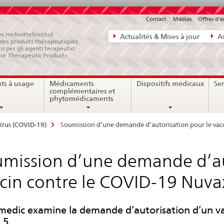
Contact
Médias
Offres d'
Navigation
s Heilmittelinstitut
Actualités & Mises à jour
As
e des produits thérapeutiques
directe:
ro per gli agenti terapeutici
for Therapeutic Products
actualités,
bases
ts à usage
Médicaments
Dispositifs médicaux
Ser
juridiques,
complémentaires et
contact
phytomédicaments
irus (COVID-19)
Soumission d’une demande d’autorisation pour le vac
mission d’une demande d’au
cin contre le COVID-19 Nuva
medic examine la demande d’autorisation d’un vac
.5