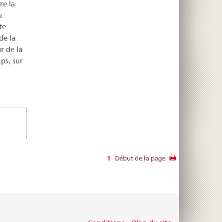
re la
u
te
de la
r de la
ps, sur
Début de la page