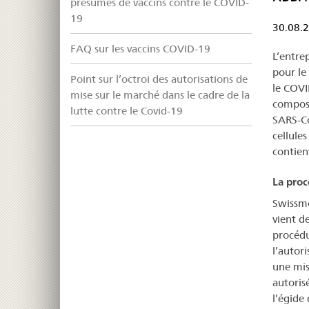
présumés de vaccins contre le COVID-
19
30.08.
FAQ sur les vaccins COVID-19
L’entre
pour le
Point sur l’octroi des autorisations de
le COVI
mise sur le marché dans le cadre de la
composa
lutte contre le Covid-19
SARS-Co
cellule
contien
La proc
Swissme
vient de
procédu
l’autor
une mis
autoris
l’égide