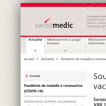
Schweizerische
Institut suiss
Istituto svizze
Swiss Agency 
Navigation
current
Actualité
Médicaments à usage
Médicamen
page
humain
vétérinaire
Breadcrumb
Accueil
Actualité
Pandémie de maladie à coronav
Zurück
Sou
Actualité
zu
vac
Pandémie de maladie à coronavirus
(COVID-19)
Swiss
Déclaration d’effets secondaires
XBB.1