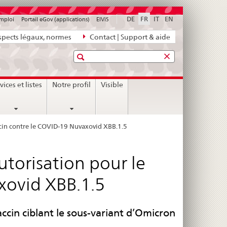
DE
FR
IT
EN
emploi
Portail eGov (applications)
ElViS
pects légaux, normes
Contact | Support & aide
Recherche
vices et listes
Notre profil
Visible
cin contre le COVID-19 Nuvaxovid XBB.1.5
torisation pour le
xovid XBB.1.5
cin ciblant le sous-variant d’Omicron