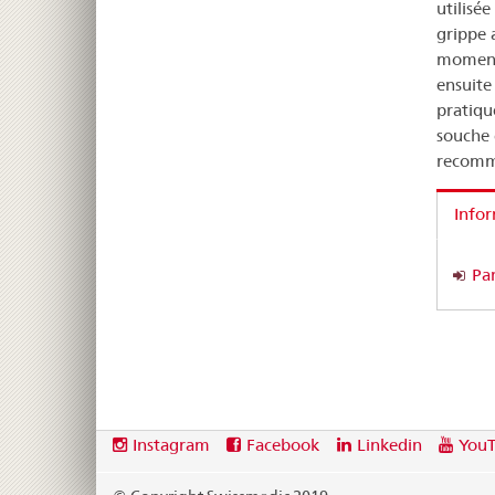
utilisé
grippe 
moment 
ensuite
pratiqu
souche 
recomm
Info
Pa
Footer
Social
Instagram
Facebook
Linkedin
You
media
links