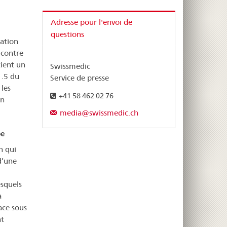
Adresse pour l'envoi de
questions
ation
 contre
tient un
Swissmedic
1.5 du
Service de presse
les
+41 58 462 02 76
in
media@swissmedic.ch
pe
n qui
d’une
esquels
à
ace sous
nt