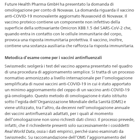
Future Health Pharma GmbH ha presentato la domanda di
omologazione per conto di Novavax. La domanda riguarda il vaccino
anti-COVID-19 monovalente aggiornato Nuvaxovid di Novavax. Il
vaccino proteico contiene un componente non infettivo della
superficie della sottovariante Omicron XBB.1.5 del SARS-CoV-2 che,
quando entra in contatto con le cellule immunitarie del corpo,
provoca una risposta immunitaria protettiva. Il vaccino, inoltre,
contiene una sostanza ausiliaria che rafforza la risposta immunitaria.
Metodica d’esame come per i vaccini antinfluenzali
Swissmedic svolgerà i test del vaccino appena presentato nel quadro
di una procedura di aggiornamento semplice. Si tratta di un processo
normativo armonizzato a livello internazionale per l’omologazione
semplificata di nuovi vaccini anti-COVID-19 in cui è stato apportato
un minimo aggiornamento del ceppo di un vaccino anti-COVID-19
già omologato. Questo metodo di omologazione è stato istituito
sotto l’egida dell’Organizzazione Mondiale della Sanità (OMS) e
viene utilizzato, tra l’altro, da decenni nell’omologazione annuale
dei vaccini antinfluenzali adattati, per i quali al momento
dell’omologazione non sono richiesti dati clinici. Il processo prevede,
infatti, che il richiedente presenti solo successivamente i cosiddetti
Real World Data
, ossia i dati empirici, perché siano esaminati da
Swissmedic. Su raccomandazione dell’OMS l’aggiornamento del