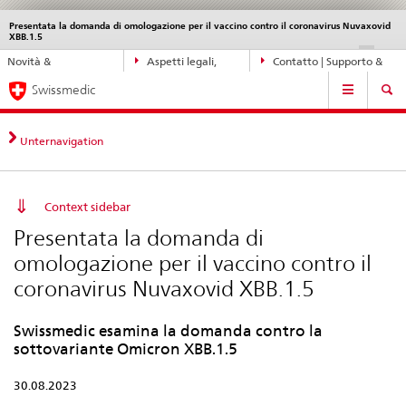
Presentata la domanda di omologazione per il vaccino contro il coronavirus Nuvaxovid
Service
XBB.1.5
navigation
Navigazione
DE
FR
IT
EN
Novità &
Aspetti legali,
Contatto | Supporto &
diretta:
Navigation
aggiornamenti
norme
aiuto
novità,
Swissmedic
aspetti
legali,
Unternavigation
contatto
Context sidebar
Presentata la domanda di
omologazione per il vaccino contro il
coronavirus Nuvaxovid XBB.1.5
Swissmedic esamina la domanda contro la
sottovariante Omicron XBB.1.5
30.08.2023