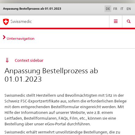
Anpassung Bestellprozess ab 01.01.2023
Sprachwahl
Service
DE
FR
IT
EN
navigation
Direktnavigation
Hauptnavigation
News & Updates
Recht | Normen
Kontakt | Support & Hilfe
Swissmedic
News,
Rechtsgrundlagen,
Kontakt
Unternavigation
Context sidebar
Anpassung Bestellprozess ab
01.01.2023
Swissmedic stellt Herstellern und Bevollmächtigten mit Sitz in der
Schweiz FSC-Exportzertifikate aus, sofern die erforderlichen Belege
mit dem entsprechenden Bestellformular eingereicht werden. Mit
Hilfe der Informationen auf unserer Website, wie z.B. einem
Leitfaden, Bestellformularen, FAQs, Film, etc., können sie eine
Bestellung über unser eGov-Portal durchführen.
Swissmedic erhält vermehrt unvollständige Bestellungen, die zu