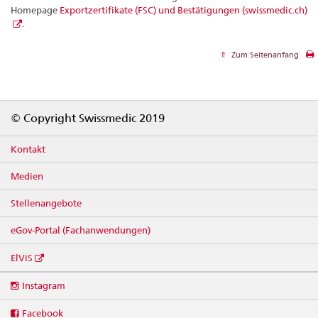
Homepage
Exportzertifikate (FSC) und Bestätigungen (swissmedic.ch)
.
Zum Seitenanfang
Footer
© Copyright Swissmedic 2019
Kontakt
Medien
Stellenangebote
eGov-Portal (Fachanwendungen)
ElViS
Social
Instagram
media
links
Facebook