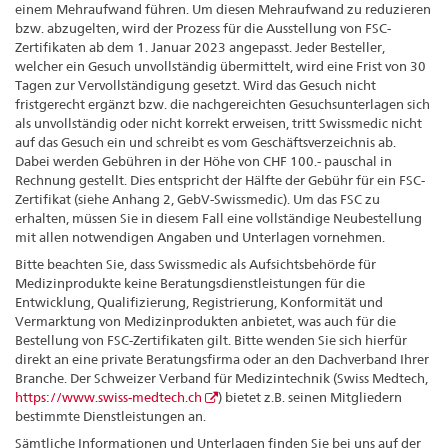
einem Mehraufwand führen. Um diesen Mehraufwand zu reduzieren
bzw. abzugelten, wird der Prozess für die Ausstellung von FSC-
Zertifikaten ab dem 1. Januar 2023 angepasst. Jeder Besteller,
welcher ein Gesuch unvollständig übermittelt, wird eine Frist von 30
Tagen zur Vervollständigung gesetzt. Wird das Gesuch nicht
fristgerecht ergänzt bzw. die nachgereichten Gesuchsunterlagen sich
als unvollständig oder nicht korrekt erweisen, tritt Swissmedic nicht
auf das Gesuch ein und schreibt es vom Geschäftsverzeichnis ab.
Dabei werden Gebühren in der Höhe von CHF 100.- pauschal in
Rechnung gestellt. Dies entspricht der Hälfte der Gebühr für ein FSC-
Zertifikat (siehe Anhang 2, GebV-Swissmedic). Um das FSC zu
erhalten, müssen Sie in diesem Fall eine vollständige Neubestellung
mit allen notwendigen Angaben und Unterlagen vornehmen.
Bitte beachten Sie, dass Swissmedic als Aufsichtsbehörde für
Medizinprodukte keine Beratungsdienstleistungen für die
Entwicklung, Qualifizierung, Registrierung, Konformität und
Vermarktung von Medizinprodukten anbietet, was auch für die
Bestellung von FSC-Zertifikaten gilt. Bitte wenden Sie sich hierfür
direkt an eine private Beratungsfirma oder an den Dachverband Ihrer
Branche. Der Schweizer Verband für Medizintechnik (Swiss Medtech,
https://www.swiss-medtech.ch
) bietet z.B. seinen Mitgliedern
bestimmte Dienstleistungen an.
Sämtliche Informationen und Unterlagen finden Sie bei uns auf der