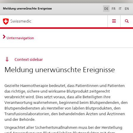
Meldung unerwünschte Ereignisse
Sprachwahl
Service
DE
FR
IT
EN
navigation
Direktnavigation
Hauptnavigation
News & Updates
Recht | Normen
Kontakt | Support & Hilfe
Swissmedic
News,
Rechtsgrundlagen,
Kontakt
Unternavigation
Context sidebar
Meldung unerwünschte Ereignisse
Gezielte Haemotherapie bedeutet, dass Patientinnen und Patienten
das richtige, sichere und wirksame Blutprodukt zeitgerecht
verabreicht wird. Dies setzt voraus, dass alle Beteiligten ihre
Verantwortung wahrnehmen, beginnend beim Blutspendenden, den
Blutspendediensten als Hersteller von labilen Blutprodukten, den
Transfusionslaboratorien, den behandelnden Ärzten und Ärztinnen
und der Behörde.
Ungeachtet aller Sicherheitsmaßnahmen muss bei der Herstellung