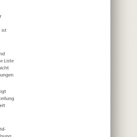
r
ist
ind
e Liste
icht
nkungen
igt
teilung
eit
id-
dnung