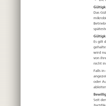
Gültigk
Das Gül
mikrobi
Betrieb
spätest
Gültigk
Es gilt
gehalte
wird nu
von ihr
nicht in
Falls in
angezei
oder Au
ableiten
Bewilli
Seit de
Zertifi