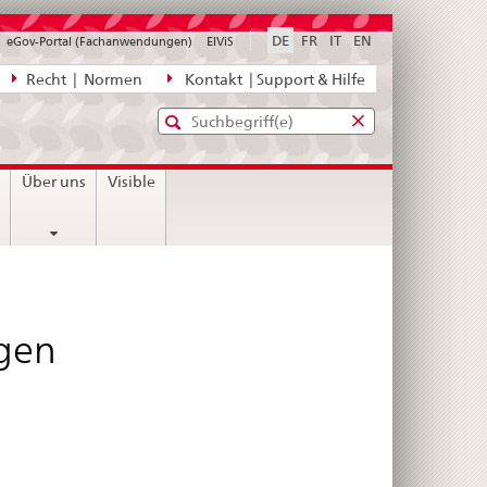
DE
FR
IT
EN
eGov-Portal (Fachanwendungen)
ElViS
ion
Recht | Normen
Kontakt | Support & Hilfe
Standard-
Eingabefenster
agen,
für
Suche
Eingabefenster
die
für
n
Über uns
Visible
Suche
die
Suche
ngen