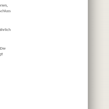
rien,
chluss
ährlich
 Die
gt