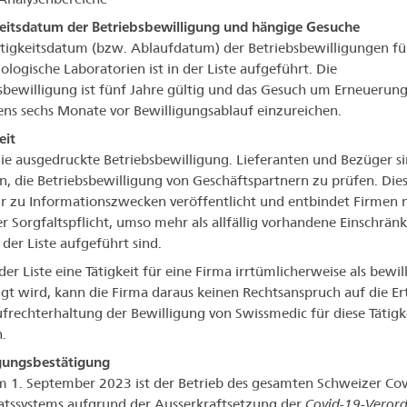
eitsdatum der Betriebsbewilligung und hängige Gesuche
tigkeitsdatum (bzw. Ablaufdatum) der Betriebsbewilligungen fü
ologische Laboratorien ist in der Liste aufgeführt. Die
sbewilligung ist fünf Jahre gültig und das Gesuch um Erneuerung 
ens sechs Monate vor Bewilligungsablauf einzureichen.
eit
 die ausgedruckte Betriebsbewilligung. Lieferanten und Bezüger s
n, die Betriebsbewilligung von Geschäftspartnern zu prüfen. Dies
r zu Informationszwecken veröffentlicht und entbindet Firmen n
er Sorgfaltspflicht, umso mehr als allfällig vorhandene Einschrä
 der Liste aufgeführt sind.
 der Liste eine Tätigkeit für eine Firma irrtümlicherweise als bewill
gt wird, kann die Firma daraus keinen Rechtsanspruch auf die Er
frechterhaltung der Bewilligung von Swissmedic für diese Tätigk
.
gungsbestätigung
m 1. September 2023 ist der Betrieb des gesamten Schweizer Cov
katssystems aufgrund der Ausserkraftsetzung der
Covid-19-Veror