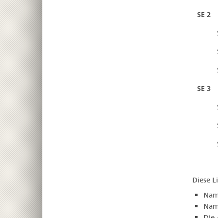
SE 2 
SE 3 
Diese L
Nam
Name
Die 