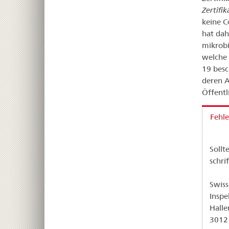
Zertifik
keine C
hat dah
mikrobi
welche 
19 besc
deren A
Öffentl
Fehle
Sollt
schri
Swis
Inspe
Halle
3012