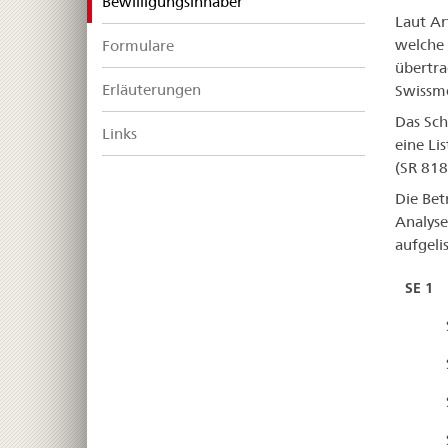
selected
Bewilligungsinhaber
Laut Ar
welche 
Formulare
übertra
Erläuterungen
Swissme
Das Sch
Links
eine Li
(SR 818
Die Bet
Analyse
aufgelis
SE 1 