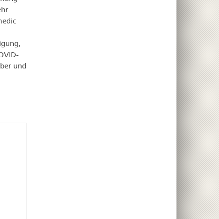
ehr
medic
igung,
COVID-
aber und