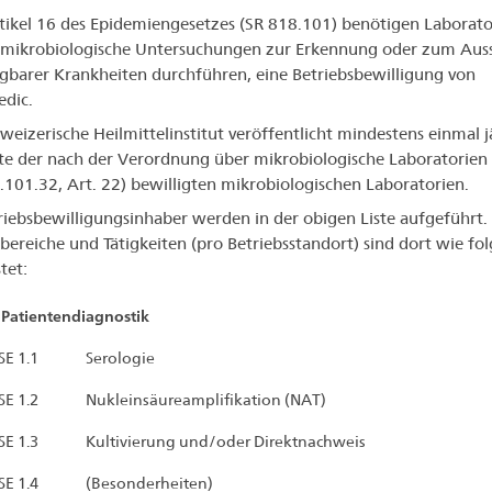
tikel 16 des Epidemiengesetzes (SR 818.101) benötigen Laborato
mikrobiologische Untersuchungen zur Erkennung oder zum Auss
gbarer Krankheiten durchführen, eine Betriebsbewilligung von
dic.
weizerische Heilmittelinstitut veröffentlicht mindestens einmal j
ste der nach der Verordnung über mikrobiologische Laboratorien
.101.32, Art. 22) bewilligten mikrobiologischen Laboratorien.
riebsbewilligungsinhaber werden in der obigen Liste aufgeführt.
bereiche und Tätigkeiten (pro Betriebsstandort) sind dort wie fol
tet:
Patientendiagnostik
SE 1.1
Serologie
SE 1.2
Nukleinsäureamplifikation (NAT)
SE 1.3
Kultivierung und/oder Direktnachweis
SE 1.4
(Besonderheiten)