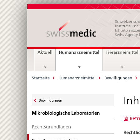
Schweizerische
Institut suiss
Istituto svizze
Swiss Agency 
Hauptnavigation
current
Humanarzneimittel
Aktuell
Tierarzneimittel
page
Breadcrumb
Startseite
Humanarzneimittel
Bewilligungen
Zurück
Inh
Bewilligungen
zu
Mikrobiologische Laboratorien
Betr
Rechtsgrundlagen
Rechtli