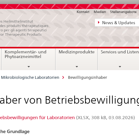
Kontakt
Medien
Stellenangebote
Direktnavigat
s Heilmittelinstitut
News & Updates
e des produits thérapeutiques
News,
ro per gli agenti terapeutici
for Therapeutic Products
Rechtsgrundl
Kontakt
Komplementär- und
Medizinprodukte
Services und Liste
Phytoarzneimittel
Mikrobiologische Laboratorien
Bewilligungsinhaber
aber von Betriebsbewilligu
iebsbewilligungen für Laboratorien
(XLSX, 308 kB, 03.08.2026)
che Grundlage