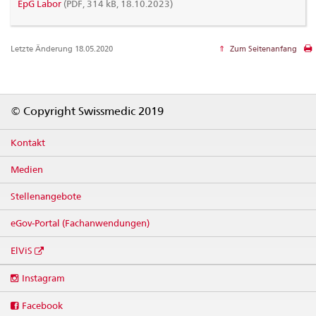
EpG Labor
(PDF, 314 kB, 18.10.2023)
Letzte Änderung 18.05.2020
Zum Seitenanfang
Footer
© Copyright Swissmedic 2019
Kontakt
Medien
Stellenangebote
eGov-Portal (Fachanwendungen)
ElViS
Social
Instagram
media
links
Facebook