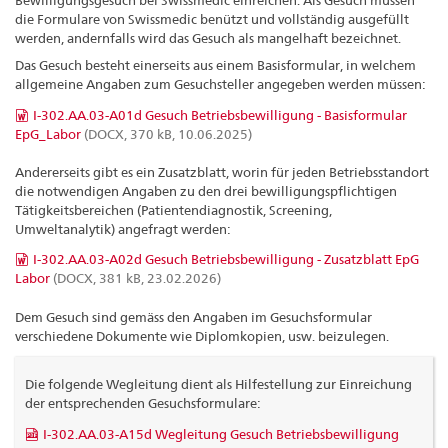
Bewilligungsgesuch bei Swissmedic einreichen. Als Gesuch müssen
die Formulare von Swissmedic benützt und vollständig ausgefüllt
werden, andernfalls wird das Gesuch als mangelhaft bezeichnet.
Das Gesuch besteht einerseits aus einem Basisformular, in welchem
allgemeine Angaben zum Gesuchsteller angegeben werden müssen:
I-302.AA.03-A01d Gesuch Betriebsbewilligung - Basisformular
EpG_Labor
(DOCX, 370 kB, 10.06.2025)
Andererseits gibt es ein Zusatzblatt, worin für jeden Betriebsstandort
die notwendigen Angaben zu den drei bewilligungspflichtigen
Tätigkeitsbereichen (Patientendiagnostik, Screening,
Umweltanalytik) angefragt werden:
I-302.AA.03-A02d Gesuch Betriebsbewilligung - Zusatzblatt EpG
Labor
(DOCX, 381 kB, 23.02.2026)
Dem Gesuch sind gemäss den Angaben im Gesuchsformular
verschiedene Dokumente wie Diplomkopien, usw. beizulegen.
Die folgende Wegleitung dient als Hilfestellung zur Einreichung
der entsprechenden Gesuchsformulare:
I-302.AA.03-A15d Wegleitung Gesuch Betriebsbewilligung