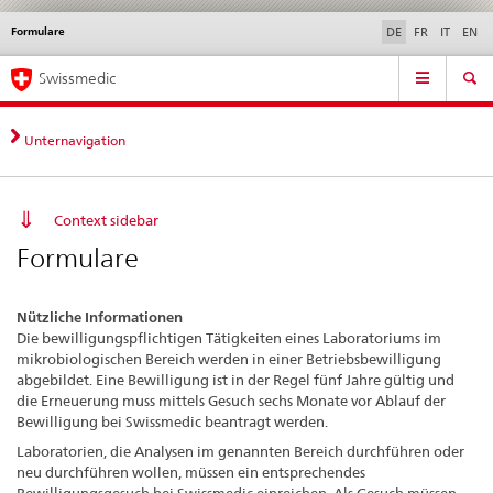
Formulare
Sprachwahl
Service
DE
FR
IT
EN
navigation
Direktnavigation
Hauptnavigation
News & Updates
Recht | Normen
Kontakt | Support & Hilfe
Swissmedic
News,
Rechtsgrundlagen,
Kontakt
Unternavigation
Context sidebar
Formulare
Nützliche Informationen
Die bewilligungspflichtigen Tätigkeiten eines Laboratoriums im
mikrobiologischen Bereich werden in einer Betriebsbewilligung
abgebildet. Eine Bewilligung ist in der Regel fünf Jahre gültig und
die Erneuerung muss mittels Gesuch sechs Monate vor Ablauf der
Bewilligung bei Swissmedic beantragt werden.
Laboratorien, die Analysen im genannten Bereich durchführen oder
neu durchführen wollen, müssen ein entsprechendes