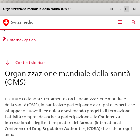
Organizzazione mondiale della sanità (OMS)
Service
DE
FR
IT
EN
navigation
Navigazione
Navigation
Novità &
Aspetti legali,
Contatto | Supporto &
Swissmedic
diretta:
aggiornamenti
norme
aiuto
novità,
aspetti
Unternavigation
legali,
contatto
Context sidebar
Organizzazione mondiale della sanità
(OMS)
L’Istituto collabora strettamente con l’Organizzazione mondiale
della sanità (OMS), in particolare partecipando a gruppi di esperti che
sviluppano nuove linee guida o sostenendo progetti di formazione.
L’attività comprende anche la partecipazione alla Conferenza
internazionale degli enti regolatori dei farmaci (International
Conference of Drug Regulatory Authorities, ICDRA) che si tiene ogni
anno.