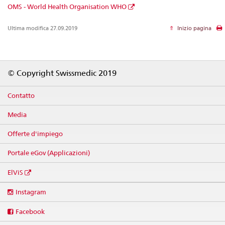
OMS - World Health Organisation WHO
Ultima modifica 27.09.2019
Inizio pagina
Footer
© Copyright Swissmedic 2019
Contatto
Media
Offerte d'impiego
Portale eGov (Applicazioni)
ElViS
Social
Instagram
media
links
Facebook