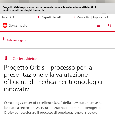
Progetto Orbis – processo per la presentazione e la valutazione efficienti di
Service
medicamenti oncologici innovativi
navigation
Navigazione
DE
FR
IT
EN
Novità &
Aspetti legali,
Contatto | Supporto &
diretta:
Navigation
aggiornamenti
norme
aiuto
novità,
Swissmedic
aspetti
legali,
Unternavigation
contatto
Context sidebar
Progetto Orbis – processo per la
presentazione e la valutazione
efficienti di medicamenti oncologici
innovativi
L’Oncology Center of Excellence (OCE) della FDA statunitense ha
lanciato a settembre 2019 un’iniziativa denominata «Progetto
Orbis» per accelerare il processo di omologazione di nuove e