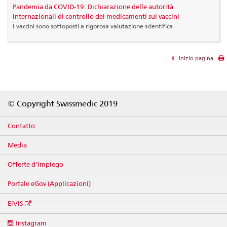
Pandemia da COVID-19: Dichiarazione delle autorità
internazionali di controllo dei medicamenti sui vaccini
I vaccini sono sottoposti a rigorosa valutazione scientifica
Inizio pagina
Footer
© Copyright Swissmedic 2019
Contatto
Media
Offerte d'impiego
Portale eGov (Applicazioni)
ElViS
Social
Instagram