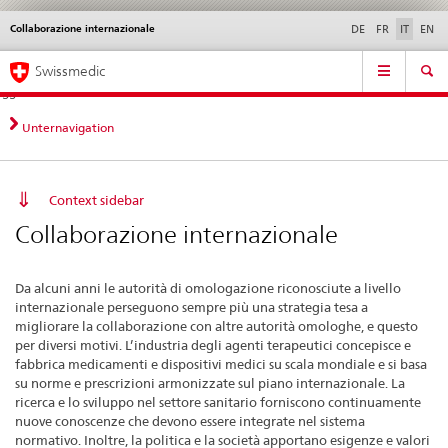
Collaborazione internazionale
Service
DE
FR
IT
EN
navigation
Navigazione
Navigation
Novità &
Aspetti legali,
Contatto | Supporto &
Swissmedic
diretta:
aggiornamenti
norme
aiuto
novità,
aspetti
Unternavigation
legali,
contatto
Context sidebar
Collaborazione internazionale
Da alcuni anni le autorità di omologazione riconosciute a livello
internazionale perseguono sempre più una strategia tesa a
migliorare la collaborazione con altre autorità omologhe, e questo
per diversi motivi. L’industria degli agenti terapeutici concepisce e
fabbrica medicamenti e dispositivi medici su scala mondiale e si basa
su norme e prescrizioni armonizzate sul piano internazionale. La
ricerca e lo sviluppo nel settore sanitario forniscono continuamente
nuove conoscenze che devono essere integrate nel sistema
normativo. Inoltre, la politica e la società apportano esigenze e valori