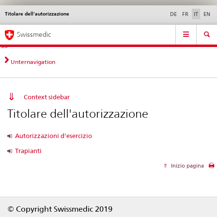
Titolare dell'autorizzazione
Service
DE
FR
IT
EN
navigation
Navigazione
Navigation
Novità &
Aspetti legali,
Contatto | Supporto &
Swissmedic
diretta:
aggiornamenti
norme
aiuto
novità,
aspetti
Unternavigation
legali,
contatto
Context sidebar
Titolare dell'autorizzazione
Autorizzazioni d'esercizio
Trapianti
Inizio pagina
Footer
© Copyright Swissmedic 2019