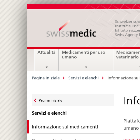
Schweizerische
Institut suiss
Istituto svizze
Swiss Agency 
Navigation
Attualità
Medicamenti per uso
Medicament
umano
veterinario
Breadcrumb
Pagina iniziale
Servizi e elenchi
Informazione su
Zurück
Inf
Pagina iniziale
zu
Servizi e elenchi
Piattaf
selected
Informazione sui medicamenti
umano e
www.sw