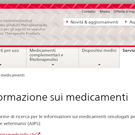
Contatto
Media
Offerte d'im
Navigazione
s Heilmittelinstitut
Novità & aggiornamenti
Asp
e des produits thérapeutiques
diretta:
ro per gli agenti terapeutici
for Therapeutic Products
novità,
aspetti
Serviz
i per uso
Medicamenti
Dispositivi medici
legali,
complementari e
contatto
fitoterapeutici
i medicamenti
ormazione sui medicamenti
orme di ricerca per le informazioni sui medicamenti omologati p
 veterinario (AIPS):
issmedicinfo.ch