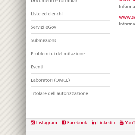
Documenti e formulari
Informaz
Liste ed elenchi
www.sw
Informa
Servizi eGov
Submissions
Problemi di delimitazione
Eventi
Laboratori (OMCL)
Titolare dell'autorizzazione
Footer
Social
Instagram
Facebook
Linkedin
You
media