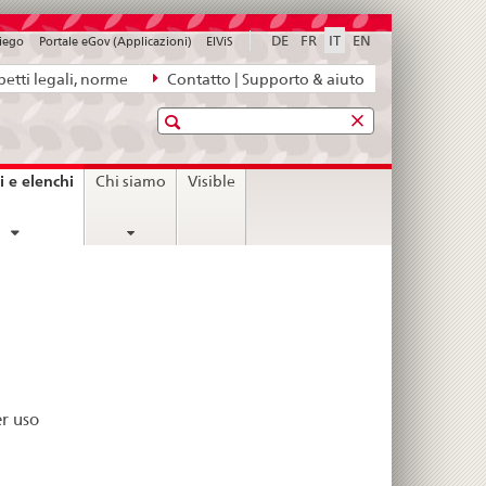
DE
FR
IT
EN
piego
Portale eGov (Applicazioni)
ElViS
etti legali, norme
Contatto | Supporto & aiuto
Ricerca
current
i e elenchi
Chi siamo
Visible
page
er uso