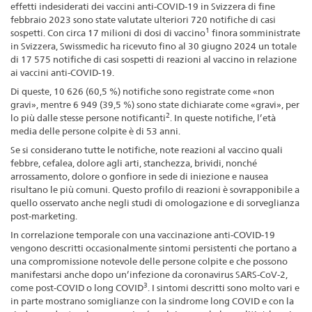
effetti indesiderati dei vaccini anti-COVID-19 in Svizzera di fine
febbraio 2023 sono state valutate ulteriori 720 notifiche di casi
1
sospetti. Con circa 17 milioni di dosi di vaccino
finora somministrate
in Svizzera, Swissmedic ha ricevuto fino al 30 giugno 2024 un totale
di 17 575 notifiche di casi sospetti di reazioni al vaccino in relazione
ai vaccini anti-COVID-19.
Di queste, 10 626 (60,5 %) notifiche sono registrate come «non
gravi», mentre 6 949 (39,5 %) sono state dichiarate come «gravi», per
2
lo più dalle stesse persone notificanti
. In queste notifiche, l’età
media delle persone colpite è di 53 anni.
Se si considerano tutte le notifiche, note reazioni al vaccino quali
febbre, cefalea, dolore agli arti, stanchezza, brividi, nonché
arrossamento, dolore o gonfiore in sede di iniezione e nausea
risultano le più comuni. Questo profilo di reazioni è sovrapponibile a
quello osservato anche negli studi di omologazione e di sorveglianza
post-marketing.
In correlazione temporale con una vaccinazione anti-COVID-19
vengono descritti occasionalmente sintomi persistenti che portano a
una compromissione notevole delle persone colpite e che possono
manifestarsi anche dopo un’infezione da coronavirus SARS-CoV-2,
3
come post-COVID o long COVID
. I sintomi descritti sono molto vari e
in parte mostrano somiglianze con la sindrome long COVID e con la