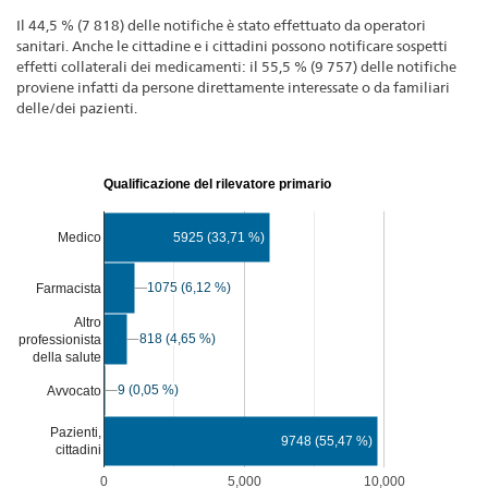
Il 44,5 % (7 818) delle notifiche è stato effettuato da operatori
sanitari. Anche le cittadine e i cittadini possono notificare sospetti
effetti collaterali dei medicamenti: il 55,5 % (9 757) delle notifiche
proviene infatti da persone direttamente interessate o da familiari
delle/dei pazienti.
Qualificazione del rilevatore primario
Medico
5925 (33,71 %)
1075 (6,12 %)
1075 (6,12 %)
Farmacista
Altro
818 (4,65 %)
818 (4,65 %)
professionista
della salute
9 (0,05 %)
9 (0,05 %)
Avvocato
Pazienti,
9748 (55,47 %)
cittadini
0
5,000
10,000