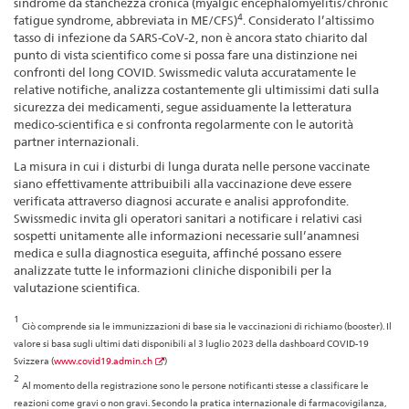
sindrome da stanchezza cronica (myalgic encephalomyelitis/chronic
4
fatigue syndrome, abbreviata in ME/CFS)
. Considerato l’altissimo
tasso di infezione da SARS-CoV-2, non è ancora stato chiarito dal
punto di vista scientifico come si possa fare una distinzione nei
confronti del long COVID. Swissmedic valuta accuratamente le
relative notifiche, analizza costantemente gli ultimissimi dati sulla
sicurezza dei medicamenti, segue assiduamente la letteratura
medico-scientifica e si confronta regolarmente con le autorità
partner internazionali.
La misura in cui i disturbi di lunga durata nelle persone vaccinate
siano effettivamente attribuibili alla vaccinazione deve essere
verificata attraverso diagnosi accurate e analisi approfondite.
Swissmedic invita gli operatori sanitari a notificare i relativi casi
sospetti unitamente alle informazioni necessarie sull’anamnesi
medica e sulla diagnostica eseguita, affinché possano essere
analizzate tutte le informazioni cliniche disponibili per la
valutazione scientifica.
1
Ciò comprende sia le immunizzazioni di base sia le vaccinazioni di richiamo (booster). Il
valore si basa sugli ultimi dati disponibili al 3 luglio 2023 della dashboard COVID-19
Svizzera (
www.covid19.admin.ch
)
2
Al momento della registrazione sono le persone notificanti stesse a classificare le
reazioni come gravi o non gravi. Secondo la pratica internazionale di farmacovigilanza,