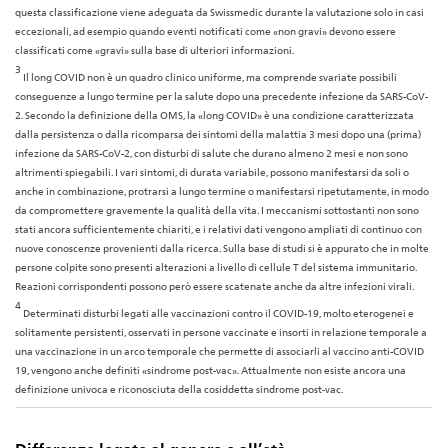
questa classificazione viene adeguata da Swissmedic durante la valutazione solo in casi
eccezionali, ad esempio quando eventi notificati come «non gravi» devono essere
classificati come «gravi» sulla base di ulteriori informazioni.
3
Il long COVID non è un quadro clinico uniforme, ma comprende svariate possibili
conseguenze a lungo termine per la salute dopo una precedente infezione da SARS-CoV-
2. Secondo la definizione della OMS, la «long COVID» è una condizione caratterizzata
dalla persistenza o dalla ricomparsa dei sintomi della malattia 3 mesi dopo una (prima)
infezione da SARS-CoV-2, con disturbi di salute che durano almeno 2 mesi e non sono
altrimenti spiegabili. I vari sintomi, di durata variabile, possono manifestarsi da soli o
anche in combinazione, protrarsi a lungo termine o manifestarsi ripetutamente, in modo
da compromettere gravemente la qualità della vita. I meccanismi sottostanti non sono
stati ancora sufficientemente chiariti, e i relativi dati vengono ampliati di continuo con
nuove conoscenze provenienti dalla ricerca. Sulla base di studi si è appurato che in molte
persone colpite sono presenti alterazioni a livello di cellule T del sistema immunitario.
Reazioni corrispondenti possono però essere scatenate anche da altre infezioni virali.
4
Determinati disturbi legati alle vaccinazioni contro il COVID-19, molto eterogenei e
solitamente persistenti, osservati in persone vaccinate e insorti in relazione temporale a
una vaccinazione in un arco temporale che permette di associarli al vaccino anti-COVID
19, vengono anche definiti «sindrome post-vac». Attualmente non esiste ancora una
definizione univoca e riconosciuta della cosiddetta sindrome post-vac.