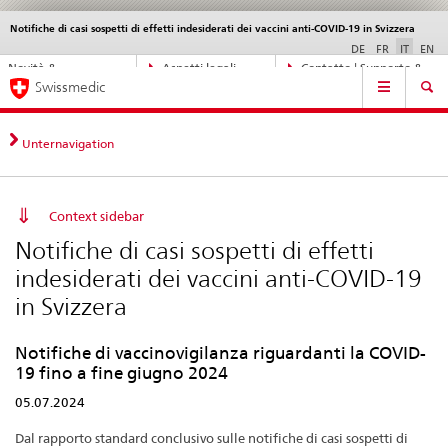
Notifiche di casi sospetti di effetti indesiderati dei vaccini anti-COVID-19 in Svizzera
Service
navigation
DE
FR
IT
EN
Navigazione
Novità &
Aspetti legali,
Contatto | Supporto &
Navigation
diretta:
Swissmedic
aggiornamenti
norme
aiuto
novità,
aspetti
legali,
Unternavigation
contatto
Context sidebar
Notifiche di casi sospetti di effetti
indesiderati dei vaccini anti-COVID-19
in Svizzera
Notifiche di vaccinovigilanza riguardanti la COVID-
19 fino a fine giugno 2024
05.07.2024
Dal rapporto standard conclusivo sulle notifiche di casi sospetti di