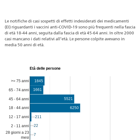
Le notifiche di casi sospetti di effetti indesiderati dei medicamenti
(EI) riguardanti i vaccini anti-COVID-19 sono più frequenti nella fascia
di età 18‑44 anni, seguita dalla fascia di età 45‑64 anni. In oltre 2000
casi mancano i dati relativi all’età. Le persone colpite avevano in
media 50 anni di età.
Età delle persone
>= 75 anni
1845
1661
65 - 74 anni
5521
45 - 64 anni
6250
18 - 44 anni
12 - 17 anni
211
211
22
22
2 - 11 anni
28 giorni a 23
7
7
mesi