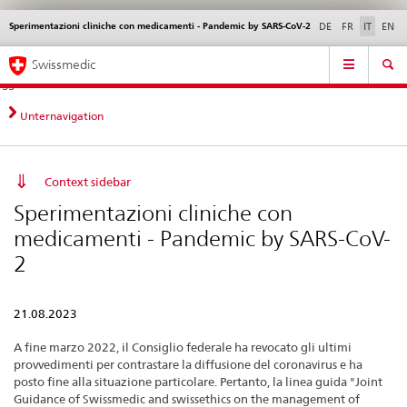
Sperimentazioni cliniche con medicamenti - Pandemic by SARS-CoV-2
Service
DE
FR
IT
EN
navigation
Navigazione
Navigation
Novità &
Aspetti legali,
Contatto | Supporto &
Swissmedic
diretta:
aggiornamenti
norme
aiuto
novità,
aspetti
Unternavigation
legali,
contatto
Context sidebar
Sperimentazioni cliniche con
medicamenti - Pandemic by SARS-CoV-
2
21.08.2023
A fine marzo 2022, il Consiglio federale ha revocato gli ultimi
provvedimenti per contrastare la diffusione del coronavirus e ha
posto fine alla situazione particolare. Pertanto, la linea guida "Joint
Guidance of Swissmedic and swissethics on the management of